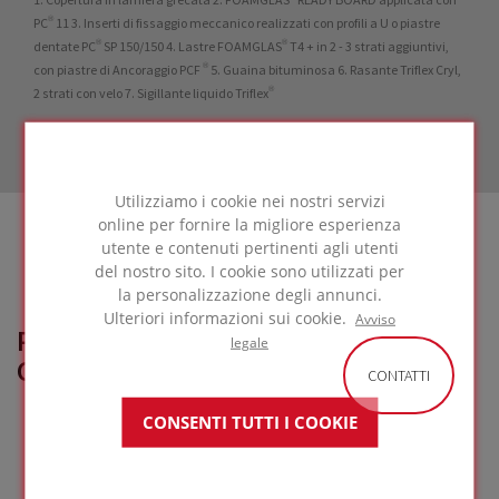
PC® 11 3. Inserti di fissaggio meccanico realizzati con profili a U o piastre
dentate PC® SP 150/150 4. Lastre FOAMGLAS® T4 + in 2 - 3 strati aggiuntivi,
con piastre di Ancoraggio PCF ® 5. Guaina bituminosa 6. Rasante Triflex Cryl,
2 strati con velo 7. Sigillante liquido Triflex®
Utilizziamo i cookie nei nostri servizi
online per fornire la migliore esperienza
utente e contenuti pertinenti agli utenti
del nostro sito. I cookie sono utilizzati per
la personalizzazione degli annunci.
Ulteriori informazioni sui cookie.
Avviso
PROGETTI DI RIFERIMENTO
legale
CORRELATI
CONTATTI
CONSENTI TUTTI I COOKIE