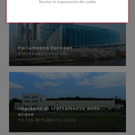
Gestisci le impostazioni dei cookie
Parlamento Europeo
STRASBURGO
FRANCIA
Impianto di trattamento delle
acque
PILZEN
REPUBBLICA CECA