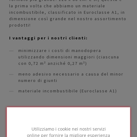
la prima volta che abbiamo un materiale
incombustibile, classificato in Euroclasse A1, in
dimensione così grande nel nostro assortimento
prodotti!
I vantaggi per i nostri clienti:
minimizzare i costi di manodopera
utilizzando dimensioni maggiori (ciascuna
con 0,72 m² anziché 0,27 m²)
meno adesivo necessario a causa del minor
numero di giunti
materiale incombustibile (Euroclasse A1)
Il nuovo prodotto è disponibile in 7 spessori che
vanno da 80 a 180 mm, il che significa che i
Utilizziamo i cookie nei nostri servizi
clienti possono scegliere la dimensione ottimale
online per fornire la migliore esperienza