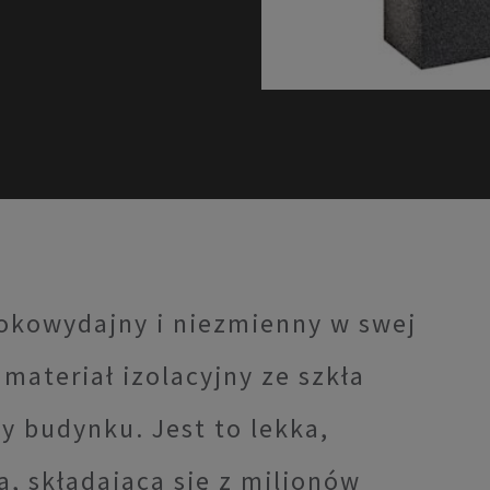
okowydajny i niezmienny w swej
 materiał izolacyjny ze szkła
y budynku. Jest to lekka,
a, składająca się z milionów