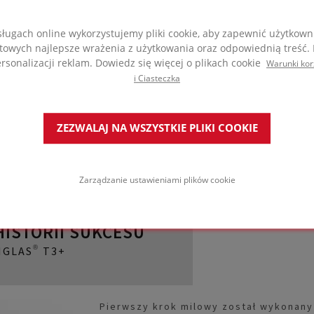
grubościach od 50 mm do 2
pożądaną wartość U w jesz
wcześniej za pomocą rozw
ługach online wykorzystujemy pliki cookie, aby zapewnić użytkow
najbardziej efektywne roz
towych najlepsze wrażenia z użytkowania oraz odpowiednią treść. P
zaoszczędzić czas i pieni
sonalizacji reklam. Dowiedz się więcej o plikach cookie
Warunki kor
i Ciasteczka
ZEZWALAJ NA WSZYSTKIE PLIKI COOKIE
Zarządzanie ustawieniami plików cookie
ISTORII SUKCESU
GLAS® T3+
Pierwszy krok milowy został wykonany 