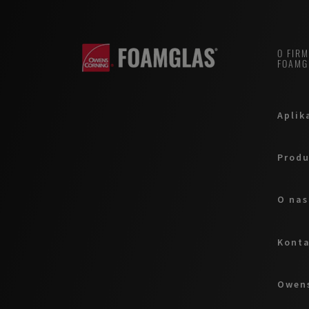
O FIR
FOAMG
Aplik
Produ
O nas
Kont
Owens