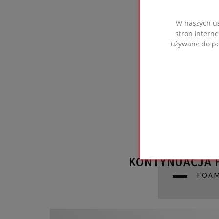
W naszych us
stron interne
używane do per
KONTYNUACJA H
FOAM