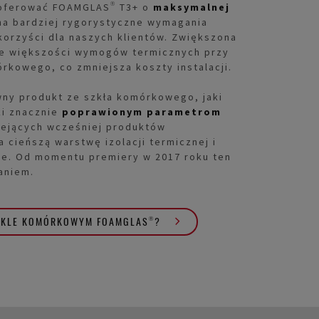
aoferować FOAMGLAS® T3+ o
maksymalnej
 na bardziej rygorystyczne wymagania
korzyści dla naszych klientów. Zwiększona
ie większości wymogów termicznych przy
órkowego, co zmniejsza koszty instalacji.
wny produkt ze szkła komórkowego, jaki
ki znacznie
poprawionym parametrom
iejących wcześniej produktów
 cieńszą warstwę izolacji termicznej i
ne. Od momentu premiery w 2017 roku ten
aniem.
SZKLE KOMÓRKOWYM FOAMGLAS®?