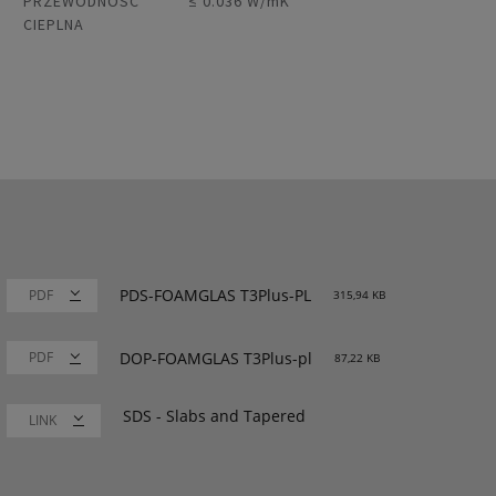
PRZEWODNOŚĆ
≤ 0.036 W/mK
CIEPLNA
PDS-FOAMGLAS T3Plus-PL
315,94 KB
DOP-FOAMGLAS T3Plus-pl
87,22 KB
SDS - Slabs and Tapered
LINK