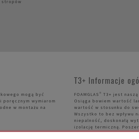
i stropów
T3+ Informacje og
órkowego mogą być
FOAMGLAS® T3+ jest naszą 
ęki poręcznym wymiarom
Osiąga bowiem wartość la
godne w montażu na
wartość w stosunku do sw
Wszystko to bez wpływu na
niepalność, doskonałą wyt
izolację termiczną. Posz
płyt o 190 mm i 200 mm. T