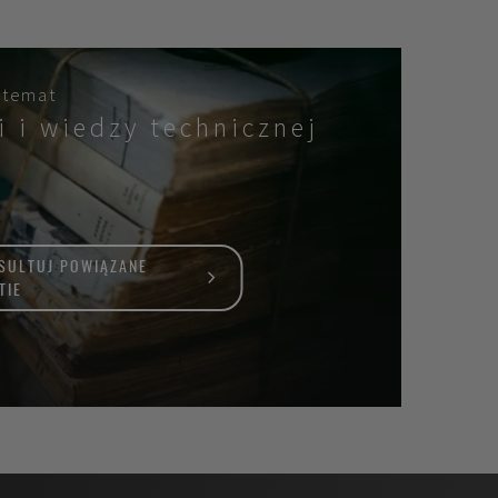
 temat
i i wiedzy technicznej
SULTUJ POWIĄZANE
TIE