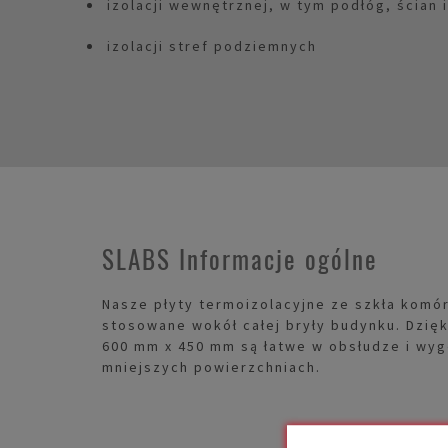
izolacji wewnętrznej, w tym podłóg, ścian 
izolacji stref podziemnych
SLABS Informacje ogólne
Nasze płyty termoizolacyjne ze szkła kom
stosowane wokół całej bryły budynku. Dzi
600 mm x 450 mm są łatwe w obsłudze i wy
mniejszych powierzchniach.