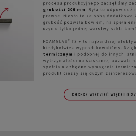
procesu produkcyjnego zaczęliśmy z
grubości 200 mm
. Była to odpowiedź
prawne. Niosło to ze sobą dodatkowe 
grubość pozwala bowiem, na spełnien
użyciu tylko jednej warstwy szkła kom
FOAMGLAS® T3 + to najbardziej efekty
kiedykolwiek wyprodukowaliśmy. Dzię
termicznym
i podobnej do innych istn
wytrzymałości na ściskanie, pozwala na
spełnia niezbędne wymagania termicz
produkt cieszy się dużym zainteresow
CHCESZ WIEDZIEĆ WIĘCEJ O 