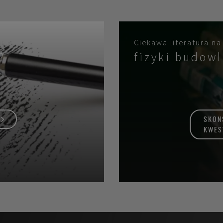
Ciekawa literatura na
?
fizyki budowl
SKON
KWES