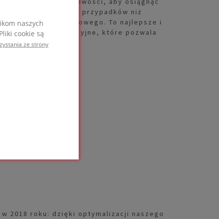
00 mm. To daje możliwości, aby osiągnąć
cze większej liczbie przypadków niż
iązania jednowarstwowego. To najlepsze i
nikom naszych
wiązanie termoizolacyjne, które pozwala
liki cookie są
ądze.
zystania ze strony
w 2018 roku: dzięki optymalizacji naszego