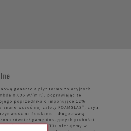
ólne
nową generacja płyt termoizolacyjnych.
mbda 0,036 W/(m·K), poprawiając te
ojego poprzednika o imponujące 12%.
 znane wcześniej zalety FOAMGLAS®, czyli:
rzymałość na ściskanie i długotrwałą
erzono również gamę dostępnych grubości
eraz płyty w odmianie T3+ oferujemy w