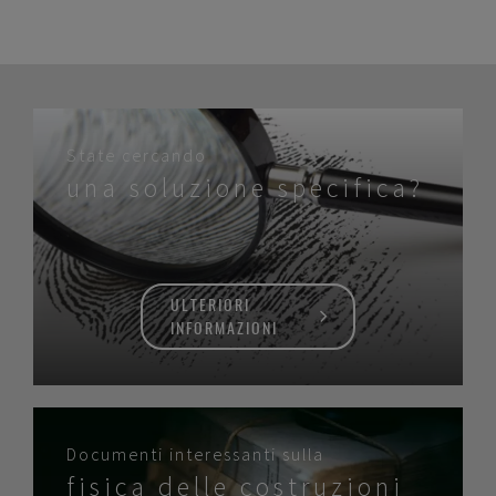
State cercando
una soluzione specifica?
ULTERIORI
INFORMAZIONI
Documenti interessanti sulla
fisica delle costruzioni