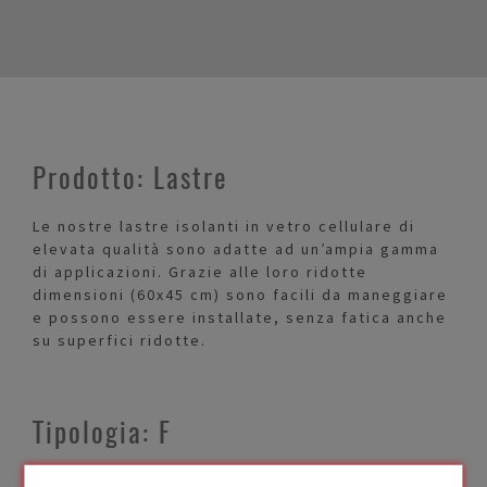
Prodotto: Lastre
Le nostre lastre isolanti in vetro cellulare di
elevata qualità sono adatte ad un’ampia gamma
di applicazioni. Grazie alle loro ridotte
dimensioni (60x45 cm) sono facili da maneggiare
e possono essere installate, senza fatica anche
su superfici ridotte.
Tipologia: F
FOAMGLAS® F offre la più alta resistenza alla