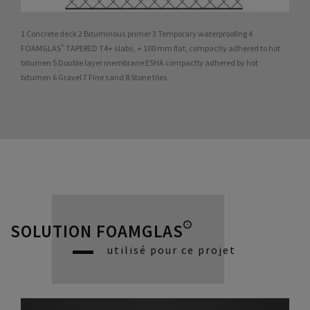
1 Concrete deck 2 Bituminous primer 3 Temporary waterproofing 4
FOAMGLAS® TAPERED T4+ slabs, + 100 mm flat, compactly adhered to hot
bitumen 5 Double layer membrane ESHA compactly adhered by hot
bitumen 6 Gravel 7 Fine sand 8 Stone tiles
SOLUTION FOAMGLAS®
utilisé pour ce projet