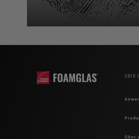
ÜBER 
Anwe
Produ
Über 