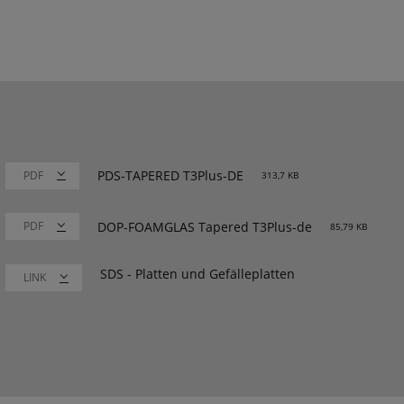
PDS-TAPERED T3Plus-DE
313,7 KB
DOP-FOAMGLAS Tapered T3Plus-de
85,79 KB
SDS - Platten und Gefälleplatten
LINK