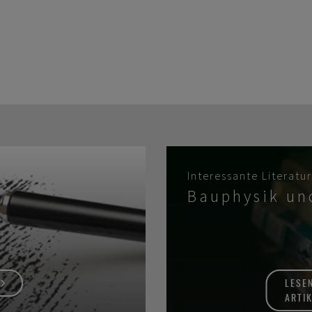
r
Interessante Literatur
Bauphysik un
LESE
ARTI