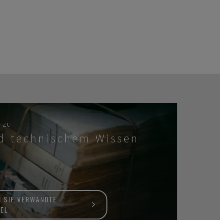
 zu
d technischem Wissen
N SIE VERWANDTE
KEL