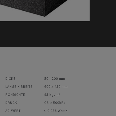
DICKE
50 - 200 mm
LÄNGE X BREITE
600 x 450 mm
ROHDICHTE
95 kg/m³
DRUCK
CS ≥ 500kPa
ΛD-WERT
≤ 0.036 W/mK