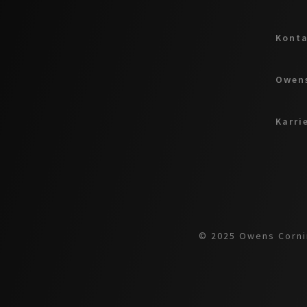
Kont
Owens
Karri
© 2025 Owens Cornin