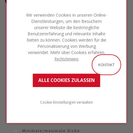
Wir verwenden Cookies in unseren Online-
Dienstleistungen, um den Besuchern
Plattenliste U-Wert
: Der angegebene Wert
unserer Website die bestmögliche
ist der Gesamt-U-Wert der auf dem Dach zu
Benutzererfahrung und relevante Inhalte
verlegenden Dämmung. Er berücksichtigt
bieten zu können. Cookies werden für die
nicht den Untergrund oder eventuelle
Personalisierung von Werbung
Verkleidungen.
verwendet. Mehr über Cookies erfahren.
Rechtshinweis
Plattenliste
: Dies ist eine detaillierte
KONTAKT
Auflistung der verschiedenen Elemente, aus
denen sich die Anlage zusammensetzt. Sie
enthält Informationen für jede FOAMGLAS®
ALLE COOKIES ZULASSEN
TAPERED Deckschicht, die flache Deckschicht
und die flache Grundschicht. Die Angaben zu
den einzelnen Blöcken umfassen:
Cookie-Einstellungen verwalten
Plattentyp /-nummer
Materialart/-qualität
Minimale/maximale Dicke