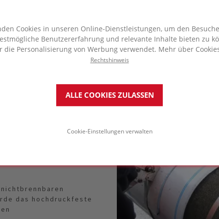
den Cookies in unseren Online-Dienstleistungen, um den Besuch
estmögliche Benutzererfahrung und relevante Inhalte bieten zu k
r die Personalisierung von Werbung verwendet. Mehr über Cookies
Rechtshinweis
ALLE COOKIES ZULASSEN
richshafen, hat sich
ge am Boden zu dämmen.
Cookie-Einstellungen verwalten
cke aufgelagert,
chummantelung
n an die Montagestelle
 nichtbrennbaren
urde das hochdruckfeste
den