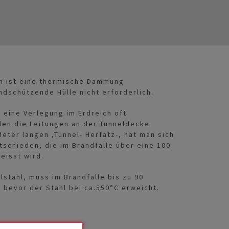
en ist eine thermische Dämmung
dschützende Hülle nicht erforderlich.
 eine Verlegung im Erdreich oft
rden die Leitungen an der Tunneldecke
eter langen ,Tunnel- Herfatz-, hat man sich
tschieden, die im Brandfalle über eine 100
eisst wird.
lstahl, muss im Brandfalle bis zu 90
 bevor der Stahl bei ca.550°C erweicht.