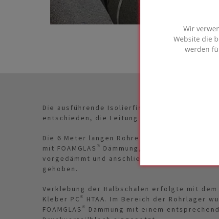
Wir verwen
Website die b
werden fü
Die ausführende Isolierfirma Berner aus Fried
entschieden, die Leitung vor der Endmonta
Die 6 Meter langen Rohre wurden auf Stützbö
mit FOAMGLAS® Dämmung, einschließlich Ble
vorgedämmt und anschließend mit Hebebühne
gehoben.
Verklebung der Halbschalen erfolgte mit dem
Kleber PC® HTAA. Im Bereich der Rohrlager w
FOAMGLAS® Dämmung mit einem entsprechen