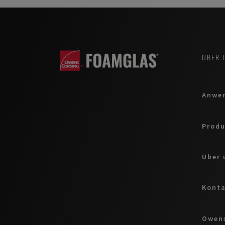
ÜBER 
Anwe
Produ
Über 
Kont
Owens