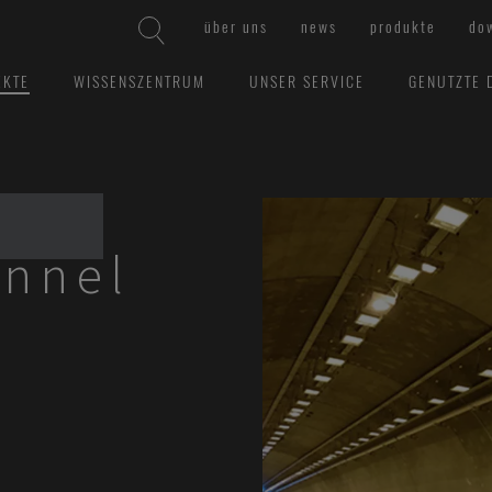
über uns
news
produkte
do
EKTE
WISSENSZENTRUM
UNSER SERVICE
GENUTZTE 
nnel