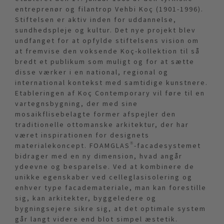
entreprenør og filantrop Vehbi Koç (1901-1996).
Stiftelsen er aktiv inden for uddannelse,
sundhedspleje og kultur. Det nye projekt blev
undfanget for at opfylde stiftelsens vision om
at fremvise den voksende Koç-kollektion til så
bredt et publikum som muligt og for at sætte
disse værker i en national, regional og
international kontekst med samtidige kunstnere.
Etableringen af Koç Contemporary vil føre til en
vartegnsbygning, der med sine
mosaikflisebelagte former afspejler den
traditionelle ottomanske arkitektur, der har
været inspirationen for designets
materialekoncept. FOAMGLAS®-facadesystemet
bidrager med en ny dimension, hvad angår
ydeevne og besparelse. Ved at kombinere de
unikke egenskaber ved celleglasisolering og
enhver type facademateriale, man kan forestille
sig, kan arkitekter, byggeledere og
bygningsejere sikre sig, at det optimale system
går langt videre end blot simpel æstetik.