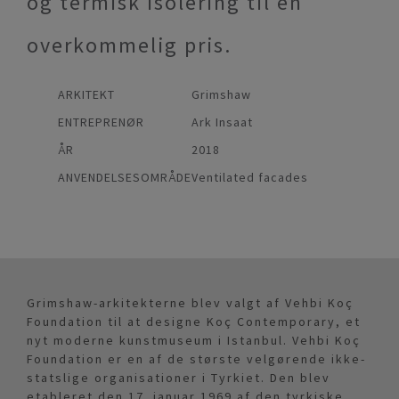
og termisk isolering til en
overkommelig pris.
ARKITEKT
Grimshaw
ENTREPRENØR
Ark Insaat
ÅR
2018
ANVENDELSESOMRÅDE
Ventilated facades
Grimshaw-arkitekterne blev valgt af Vehbi Koç
Foundation til at designe Koç Contemporary, et
nyt moderne kunstmuseum i Istanbul. Vehbi Koç
Foundation er en af de største velgørende ikke-
statslige organisationer i Tyrkiet. Den blev
etableret den 17. januar 1969 af den tyrkiske