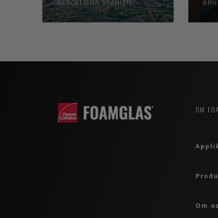
BARCELONA
SPANIEN
BR
OM FO
Appli
Produ
Om o