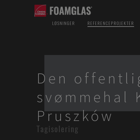
LØSNINGER
REFERENCEPROJEKTER
Den offentli
svømmehal 
Pruszków
Tagisolering