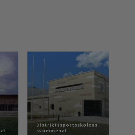
Distriktssportsskolens
hal
svømmehal