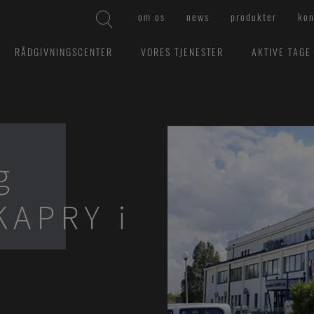
om os
news
produkter
kon
RÅDGIVNINGSCENTER
VORES TJENESTER
AKTIVE TAGE
g
KAPRY i