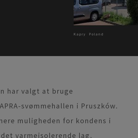
Kapry
Poland
an har valgt at bruge
 KAPRA-svømmehallen i Pruszków.
nere muligheden for kondens i
 det varmeisolerende lag.