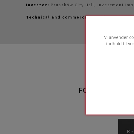
Investor:
Pruszków City Hall, Investment Imp
Technical and commercial services:
PBN Inv
Vi anvender co
indhold til v
FOAMGLAS®-PR
benyt
Be