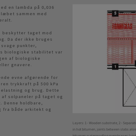
med en lambda på 0,036
v klæbet sammen med
ralt.
, beskytter taget mod
ng. Da der ikke bruges
 svage punkter,
s biologiske stabilitet var
gen af biologiske
ller gnavere.
ende evne afgørende for
ren trykkraft på 500 kPa
elastning og brug. Dette
n af solpaneler på taget og
t. Denne holdbare,
g fra både arkitekt og
Layers: 1 - Wooden substrate, 2 - Separa
in hot bitumen, joints between slabs also f
bitumen waterproofing membranes (unde