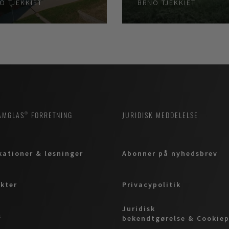
NO
TJEKKIET
BRNO
TJEKKIET
AMGLAS® FORRETNING
JURIDISK MEDDELELSE
kationer & løsninger
Abonner på nyhedsbrev
kter
Privacypolitik
Juridisk
s
bekendtgørelse & Cookiep