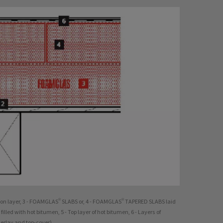
tion layer, 3 - FOAMGLAS® SLABS or, 4 - FOAMGLAS® TAPERED SLABS laid
illed with hot bitumen, 5 - Top layer of hot bitumen, 6 - Layers of
rlay and top-cover)