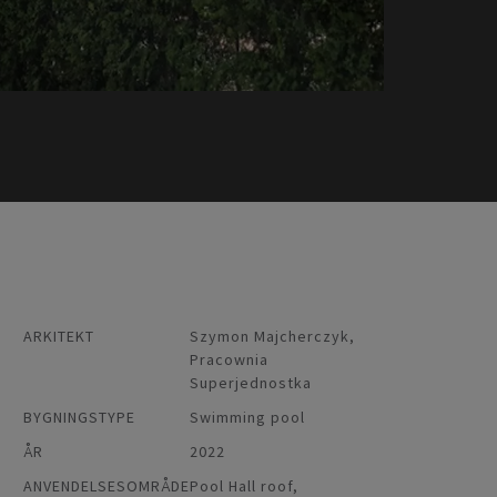
ARKITEKT
Szymon Majcherczyk,
Pracownia
Superjednostka
BYGNINGSTYPE
Swimming pool
ÅR
2022
ANVENDELSESOMRÅDE
Pool Hall roof,