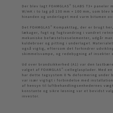
Der blev lagt FOAMGLAS® SLABS T3+ paneler 
W/mK i to lag på 130 mm + 100 mm, som ble
hinanden og underlaget med varm bitumen ove
Det FOAMGLAS® Kompakttag, der er brugt her
lækager, fugt og fugtvandring i vandret retni
mekaniske befæstelseselementer, udgår man
kuldebroer og pitting i underlaget. Materialet
også vigtig, eftersom det forhindrer udviklin
skimmelsvampe, og redebygning af insekter e
Ud over brandsikkerhed (A1) var den lastbær
valget af FOAMGLAS®-celleglasplader. Med en 
har dette tagsystem 0 % deformering under b
var især vigtigt i forbindelse med installatio
af hensyn til luftbehandlingsenhedernes væg
konstante og sikre løsning var et bevidst val
investor.