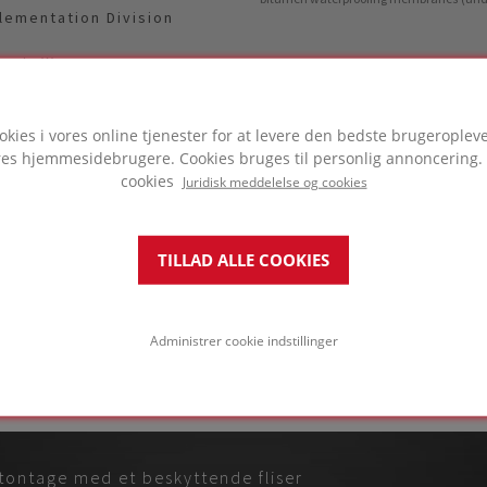
lementation Division
est, Warsaw
okies i vores online tjenester for at levere den bedste brugeropleve
ores hjemmesidebrugere. Cookies bruges til personlig annoncerin
cookies
Juridisk meddelelse og cookies
TILLAD ALLE COOKIES
ODUKT
Administrer cookie indstillinger
tet i dette projekt
tontage med et beskyttende fliser