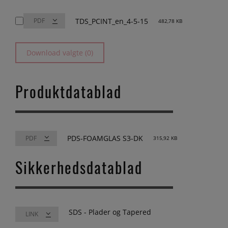
TDS_PCINT_en_4-5-15
482,78 KB
Download valgte (0)
Produktdatablad
PDS-FOAMGLAS S3-DK
315,92 KB
Sikkerhedsdatablad
SDS - Plader og Tapered
LINK