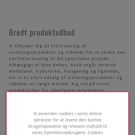
Bredt produktudbud
Vi tilbyder dig et stort udvalg af
isoleringsprodukter og tilbehør for at skabe den
perfekte løsning til dit specifikke projekt.
Afhængigt af dine behov, hvad angår termisk
modstand, trykstyrke, fastgøring og lignende,
har vi et stort udvalg af isoleringsprodukter og
tilbehør at vælge mellem. Kig ind på vores
produktsider for yderligere information.
Vi anvender cookies i vores online
tjenester for at levere den bedste
FIND UD AF MERE
brugeroplevelse og relevant indhold til
vores hjemmesidebrugere. Cookies