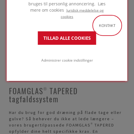
bruges til personlig annoncering. Læs
mere om cookies
Juridisk meddelelse og
cookies
Har du brug for
KONTAKT
ekspertrådgivning?
TILLAD ALLE COOKIES
KONTAKT OS
Administrer cookie indstillinger
FOAMGLAS® TAPERED
tagfaldssystem
Har du brug for god dræning på flade tage eller
gulve? Så behøver du ikke at lede længere –
vores brugertilpassede FOAMGLAS® TAPERED
opfylder dine helt specifikke krav. En