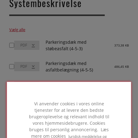
Systembeskrivelse
Vælg alle
Parkeringsdæk med
373,38 KB
støbeasfalt (4-5-3)
Parkeringsdæk med
486,45 KB
asfaltbelægning (4-5-5)
TDS_PCINT_en_4-5-15
482,78 KB
Vi anvender cookies i vores online
Download valgte (0)
tjenester for at levere den bedste
brugeroplevelse og relevant indhold til
vores hjemmesidebrugere. Cookies
Produktdatablad
bruges til personlig annoncering. Læs
mere om cookies
Juridisk meddelelse og