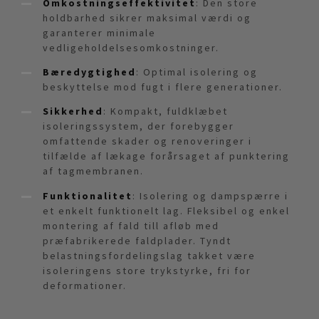
Omkostningseffektivitet
: Den store
holdbarhed sikrer maksimal værdi og
garanterer minimale
vedligeholdelsesomkostninger.
Bæredygtighed
: Optimal isolering og
beskyttelse mod fugt i flere generationer.
Sikkerhed
: Kompakt, fuldklæbet
isoleringssystem, der forebygger
omfattende skader og renoveringer i
tilfælde af lækage forårsaget af punktering
af tagmembranen.
Funktionalitet
: Isolering og dampspærre i
et enkelt funktionelt lag. Fleksibel og enkel
montering af fald till afløb med
præfabrikerede faldplader. Tyndt
belastningsfordelingslag takket være
isoleringens store trykstyrke, fri for
deformationer.