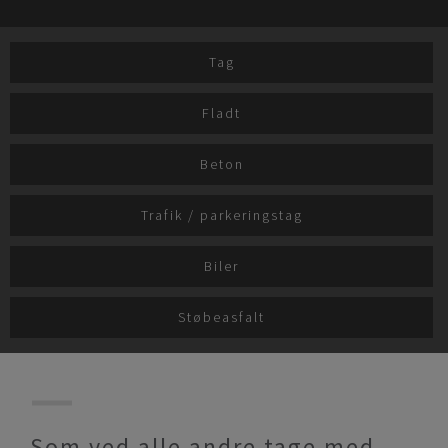
Tag
Fladt
Beton
Trafik / parkeringstag
Biler
Støbeasfalt
Som ved alle andre tage med