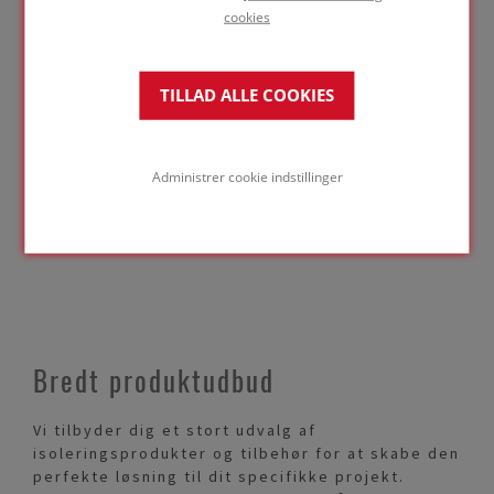
cookies
PDS-FOAMGLAS S3-DK
315,92 KB
TILLAD ALLE COOKIES
Sikkerhedsdatablad
Administrer cookie indstillinger
SDS - Plader og Tapered
LINK
Bredt produktudbud
Vi tilbyder dig et stort udvalg af
isoleringsprodukter og tilbehør for at skabe den
perfekte løsning til dit specifikke projekt.