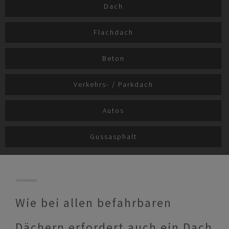
Dach
Flachdach
Beton
Verkehrs- / Parkdach
Autos
Gussasphalt
Wie bei allen befahrbaren
Dächern erfordert auch ein Dach