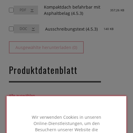
Kompaktdach befahrbar mit
357,26 KB
Asphaltbelag (4.5.3)
Ausschreibungstext (4.5.3)
140 KB
Ausgewählte herunterladen (0)
Produktdatenblatt
Alle auswählen
FOAMGLAS® S3
331,51 KB
Wir verwenden Cookies in unseren
Online-Dienstleistungen, um den
FOAMGLAS® F
329,51 KB
Besuchern unserer Website die