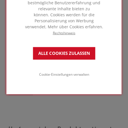
bestmögliche Benutzererfahrung und
relevante Inhalte bieten zu
FOAMGLAS® Gefälleplatte S3
312,89 KB
können. Cookies werden für die
Personalisierung von Werbung
FOAMGLAS® Gefälleplatte F
312,72 KB
verwendet. Mehr über Cookies erfahren.
Rechtshinweis
Ausgewählte herunterladen (0)
ALLE COOKIES ZULASSEN
Sicherheitsdatenblatt
Cookie-Einstellungen verwalten
SDS - Platten und Gefälleplatten
LINK