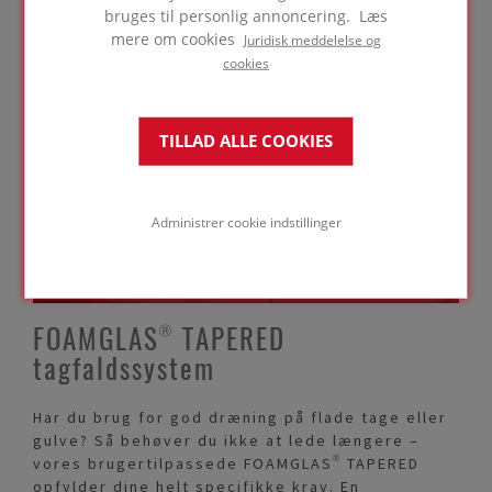
bruges til personlig annoncering. Læs
mere om cookies
Juridisk meddelelse og
cookies
Har du brug for
ekspertrådgivning?
TILLAD ALLE COOKIES
KONTAKT OS
Administrer cookie indstillinger
FOAMGLAS® TAPERED
tagfaldssystem
Har du brug for god dræning på flade tage eller
gulve? Så behøver du ikke at lede længere –
vores brugertilpassede FOAMGLAS® TAPERED
opfylder dine helt specifikke krav. En