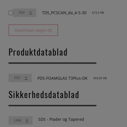
TDS_PCSCAN_da_4-5-30
672,3 KB
Download valgte (0)
Produktdatablad
PDS-FOAMGLAS T3Plus-DK
303,25 KB
Sikkerhedsdatablad
SDS - Plader og Tapered
LINK