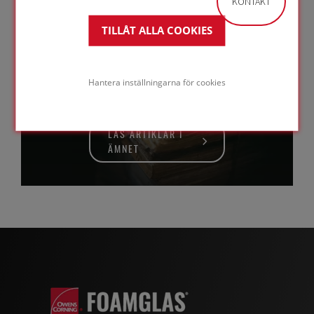
KONTAKT
TILLÅT ALLA COOKIES
Litteratur om
byggnadsfysik och
teknik
Hantera inställningarna för cookies
LÄS ARTIKLAR I
ÄMNET