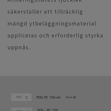
säkerställer att tillräcklig
mängd ytbeläggningsmaterial
appliceras och erforderlig styrka
uppnås.
PDS-PC 150-en
35,26 KB
SDS - PC 150