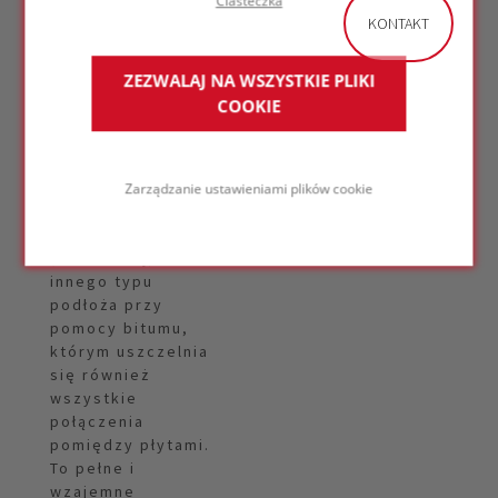
Ciasteczka
W konstrukcji
KONTAKT
Kompaktowego
Dachu FOAMGLAS®,
wodo- i
ZEZWALAJ NA WSZYSTKIE PLIKI
paroszczelna
COOKIE
izolacja termiczna
ze szkła
komórkowego jest
sztywno
Zarządzanie ustawieniami plików cookie
przymocowana do
podkonstrukcji
(betonowej) lub
innego typu
podłoża przy
pomocy bitumu,
którym uszczelnia
się również
wszystkie
połączenia
pomiędzy płytami.
To pełne i
wzajemne