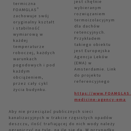
jest chętnie
termiczna
wybieranym
FOAMGLAS®
rozwiązaniem
zachowuje swój
termoizolacyjnym
oryginalny kształt
dla dachów
i stabilność
retencyjnych.
wymiarową w
Przykładem
każdej
takiego obiektu
temperaturze
jest Europejska
roboczej, każdych
Agencja Leków
warunkach
(EMA) w
pogodowych i pod
Amsterdamie. Link
każdym
do projektu
obciążeniem,
referencyjnego
przez cały cykl
życia budynku.
https://www.FOAMGLAS.
medicine-agency-ema
Aby nie przeciążać publicznych sieci
kanalizacyjnych w trakcie rzęsistych opadów
deszczu, ilość trafiającej do nich wody należy
ograniczyć na tyle, na ile się da. W przypadku