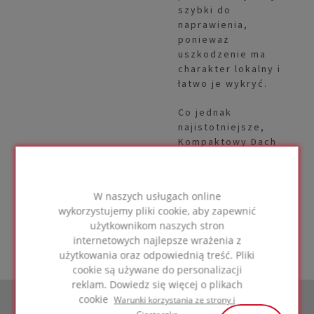
szybki do
naprawienia,
ponieważ
uszkodzenie ma
charakter lokalny i
łatwo je wykryć.
Co jednak
najistotniejsze,
Kompaktowy Dach
FOAMGLAS®
całkowicie
uniemożliwia
W naszych usługach online
poziomy ruch
wykorzystujemy pliki cookie, aby zapewnić
wody wewnątrz
użytkownikom naszych stron
przegrody
internetowych najlepsze wrażenia z
użytkowania oraz odpowiednią treść. Pliki
cookie są używane do personalizacji
reklam. Dowiedz się więcej o plikach
cookie
Warunki korzystania ze strony i