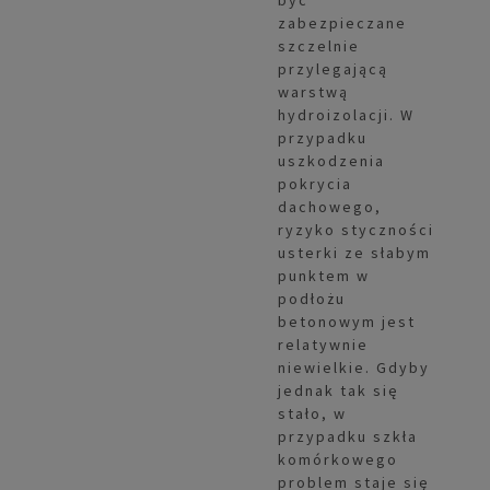
być
zabezpieczane
szczelnie
przylegającą
warstwą
hydroizolacji. W
przypadku
uszkodzenia
pokrycia
dachowego,
ryzyko styczności
usterki ze słabym
punktem w
podłożu
betonowym jest
relatywnie
niewielkie. Gdyby
jednak tak się
stało, w
przypadku szkła
komórkowego
problem staje się