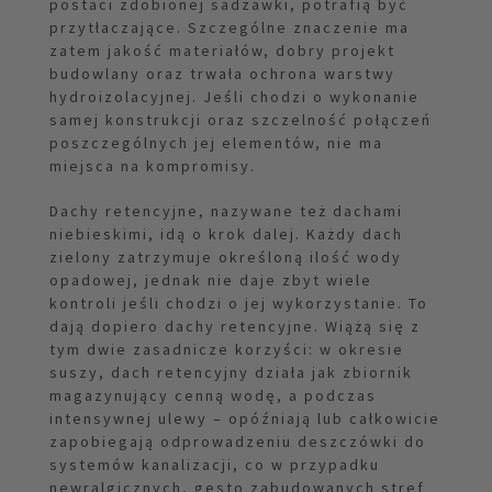
postaci zdobionej sadzawki, potrafią być
przytłaczające. Szczególne znaczenie ma
zatem jakość materiałów, dobry projekt
budowlany oraz trwała ochrona warstwy
hydroizolacyjnej. Jeśli chodzi o wykonanie
samej konstrukcji oraz szczelność połączeń
poszczególnych jej elementów, nie ma
miejsca na kompromisy.
Dachy retencyjne, nazywane też dachami
niebieskimi, idą o krok dalej. Każdy dach
zielony zatrzymuje określoną ilość wody
opadowej, jednak nie daje zbyt wiele
kontroli jeśli chodzi o jej wykorzystanie. To
dają dopiero dachy retencyjne. Wiążą się z
tym dwie zasadnicze korzyści: w okresie
suszy, dach retencyjny działa jak zbiornik
magazynujący cenną wodę, a podczas
intensywnej ulewy – opóźniają lub całkowicie
zapobiegają odprowadzeniu deszczówki do
systemów kanalizacji, co w przypadku
newralgicznych, gęsto zabudowanych stref