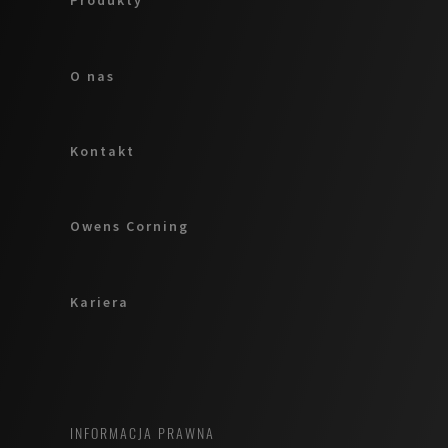
Produkty
starego
domu? Jak raz
na zawsze
O nas
naprawić
ocieplenie
Kontakt
starego dachu
płaskiego? Jak
wyeliminować
Owens Corning
mostek
termiczny w
narożniku?
Kariera
Sprawdźmy,
dlaczego
szkło
spienione
INFORMACJA PRAWNA
FOAMGLAS