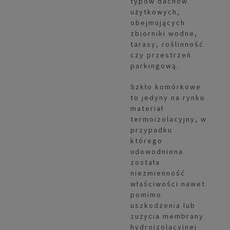
typów dachów
użytkowych,
obejmujących
zbiorniki wodne,
tarasy, roślinność
czy przestrzeń
parkingową.
Szkło komórkowe
to jedyny na rynku
materiał
termoizolacyjny, w
przypadku
którego
udowodniona
została
niezmienność
właściwości nawet
pomimo
uszkodzenia lub
zużycia membrany
hydroizolacyjnej