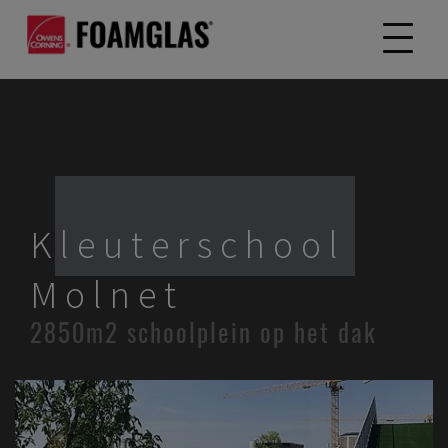
Kleuterschool
Molnet
2850m2 schoolplein op het dak