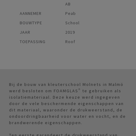
AB
AANNEMER
Peab
BOUWTYPE
School
JAAR
2019
TOEPASSING
Roof
Bij de bouw van kleuterschool Molnets in Malmö
werd besloten om FOAMGLAS® te gebruiken als
isolatiemateriaal. Deze keuze werd ingegeven
door de vele beschermende eigenschappen van
dit materiaal, waaronder de drukweerstand, de
ondoordringbaarheid voor water en vocht, en de
brandwerende eigenschappen.
Ten eerste garandeert de drukweerstand van