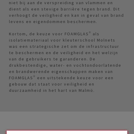
niet bij aan de verspreiding van vlammen en
dient als een stevige barrière tegen brand. Dit
verhoogt de veiligheid en kan in geval van brand
levens en eigendommen beschermen.
Kortom, de keuze voor FOAMGLAS® als
isolatiemateriaal voor kleuterschool Molnets
was een strategische zet om de infrastructuur
te beschermen en de veiligheid en het welzijn
van de gebruikers te garanderen. De
drukbestendige, water- en vochtondoorlatende
en brandwerende eigenschappen maken van
FOAMGLAS® een uitstekende keuze voor een
gebouw dat staat voor veiligheid en
duurzaamheid in het hart van Malmö.