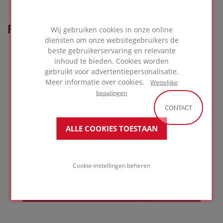
FOAMGLAS® OPLOSSING
Wij gebruiken cookies in onze online
diensten om onze websitegebruikers de
gebruikt in dit project
beste gebruikerservaring en relevante
inhoud te bieden. Cookies worden
gebruikt voor advertentiepersonalisatie.
Meer informatie over cookies.
Wettelijke
bepalingen
Intensief groendak op beton
CONTACT
ALLE COOKIES TOESTAAN
GA NAAR
Cookie-instellingen beheren
TOEPASSING