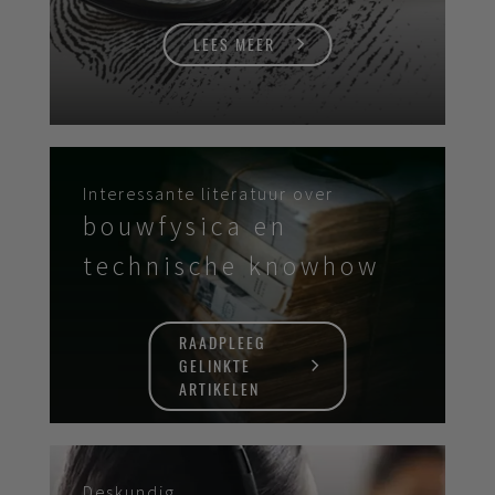
LEES MEER
Interessante literatuur over
bouwfysica en
technische knowhow
RAADPLEEG
GELINKTE
ARTIKELEN
Deskundig