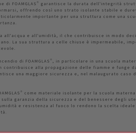
e di FOAMGLAS® garantisce la durata dell'integrità struttu
formarsi, offrendo così uno strato isolante stabile e du
articolarmente importante per una struttura come una scuo
rtanza.
all'acqua e all'umidità, il che contribuisce in modo deci
vano. La sua struttura a celle chiuse è impermeabile, imp
tevole.
incendio di FOAMGLAS®, in particolare in una scuola matern
n contribuisce alla propagazione delle fiamme e funge d
antisce una maggiore sicurezza e, nel malaugurato caso d
 FOAMGLAS® come materiale isolante per la scuola materna
 sulla garanzia della sicurezza e del benessere degli ute
umidità e resistenza al fuoco lo rendono la scelta ideale
tà.