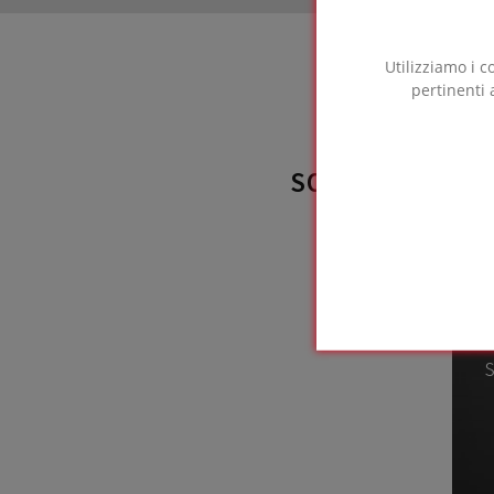
Utilizziamo i c
pertinenti 
SOLUZIONE FO
utili
T