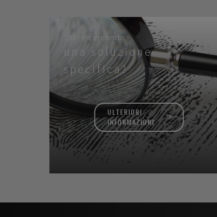
State cercando
una soluzione
specifica?
ULTERIORI
INFORMAZIONI