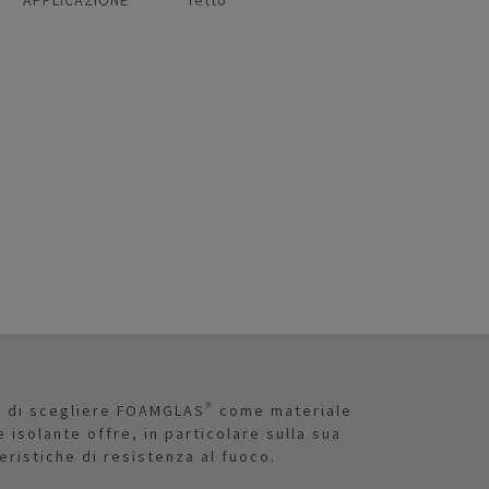
va di scegliere FOAMGLAS® come materiale
 isolante offre, in particolare sulla sua
eristiche di resistenza al fuoco.