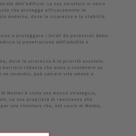
rale dell'edificio. La sua struttura in vetro
revole che protegge efficacemente le
la materna, dove la sicurezza e la stabilità
sivo a proteggere i locali da potenziali danni
edisce la penetrazione dell'umidità e
a, dove la sicurezza è la priorità assoluta.
a barriera robusta che aiuta a contenere un
i un incendio, può salvare vite umane e
 di Molnet è stata una mossa strategica,
nti. Le sue proprietà di resistenza alla
 per una struttura che, nel cuore di Malmö,