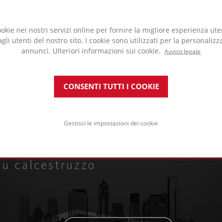
ookie nei nostri servizi online per fornire la migliore esperienza ut
agli utenti del nostro sito. I cookie sono utilizzati per la personalizz
annunci. Ulteriori informazioni sui cookie.
Avviso legale
AMGLAS®
CONSENTI TUTTI I COOKIE
zzata in questo progetto
Gestisci le impostazioni dei cookie
etti verdi intensivi
su calcestruzzo