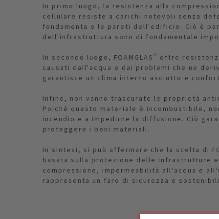
In primo luogo, la resistenza alla compression
cellulare resiste a carichi notevoli senza de
fondamenta e le pareti dell'edificio. Ciò è p
dell'infrastruttura sono di fondamentale impo
In secondo luogo, FOAMGLAS® offre resistenza 
causati dall'acqua e dai problemi che ne deri
garantisce un clima interno asciutto e confor
Infine, non vanno trascurate le proprietà ant
Poiché questo materiale è incombustibile, no
incendio e a impedirne la diffusione. Ciò gar
proteggere i beni materiali.
In sintesi, si può affermare che la scelta di
basata sulla protezione delle infrastrutture e
compressione, impermeabilità all'acqua e all'
rappresenta un faro di sicurezza e sostenibili