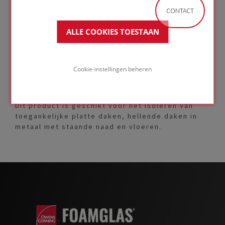
bouwproject. Dankzij hun groter formaat, kun je
CONTACT
ook vlotter een groter oppervlak isoleren. Kies
een toepassing in dit overzicht en kom meer te
ALLE COOKIES TOESTAAN
weten over onze oplossingen met panelen.
Grade T4+
Cookie-instellingen beheren
FOAMGLAS® T4+ heeft een lambda waarde van
0,041 W/(m·K) en een druksterkte van 600 kPa.
Dit product is geschikt voor het isoleren van
toegankelijke platte daken, hellende daken in
metaal met staande naad en vloeren.