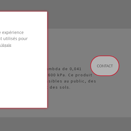
re expérience
t utilisés pour
 légale
CONTACT
résente une valeur lambda de 0,041
 à la compression de 600 kPa. Ce produit
 toitures plates accessibles au public, des
ques à joint debout et des sols.