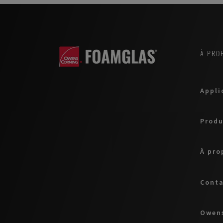
À PRO
Appli
Produ
À pro
Cont
Owens