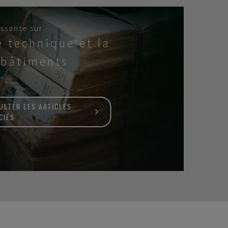
ssante sur
e technique et la
 bâtiments
ULTER LES ARTICLES
CIÉS