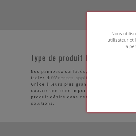
Nous utiliso
utilisateur et
la pe
Type de produit Boards
Nos panneaux surfacés, mesurant 120 x 60 
isoler différentes applications de votre pr
Grâce à leurs plus grandes dimensions, vo
couvrir une zone importante. Sélectionnez v
produit désiré dans cette vue d'ensemble p
solutions.