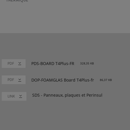
PDS-BOARD T4Plus-FR
328,35 KB
DOP-FOAMGLAS Board T4Plus-fr
86,37 KB
SDS - Panneaux, plaques et Perinsul
LINK