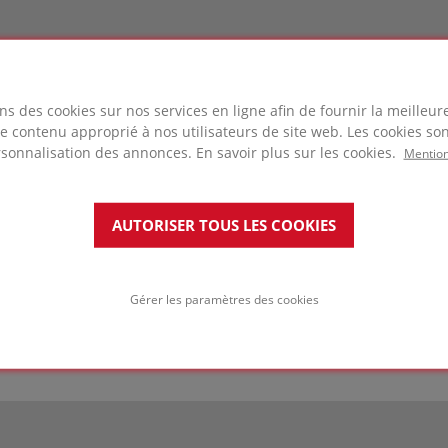
ns des cookies sur nos services en ligne afin de fournir la meilleu
 le contenu approprié à nos utilisateurs de site web. Les cookies son
rsonnalisation des annonces. En savoir plus sur les cookies.
Mention
Grade T4+
AUTORISER TOUS LES COOKIES
cm, sont conçus pour
L’isolant FOAMGLAS® T4+ p
ojet de construction.
W/(m·K) et une résistance
us pouvez rapidement
convient à l’isolation des
otre application et le
toitures en pente métalli
Gérer les paramètres des cookies
our en savoir plus sur nos