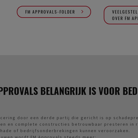
FM APPROVALS-FOLDER
VEELGESTEL
OVER FM A
PROVALS BELANGRIJK IS VOOR BED
icering door een derde partij die gericht is op schadepr
en en complete constructies betrouwbaar presteren in r
schade of bedrijfsonderbrekingen kunnen veroorzaken.
bouwen wordt FM Approvals steeds meer: