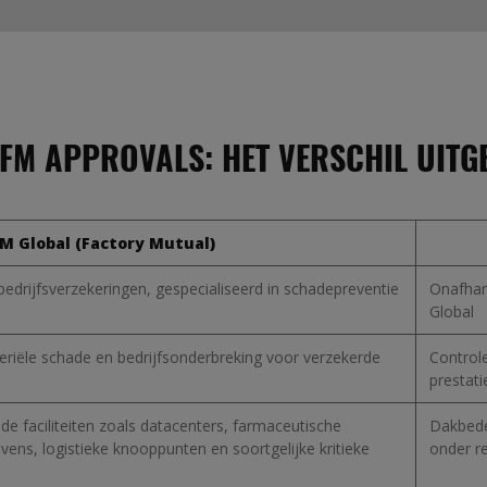
FM APPROVALS: HET VERSCHIL UITG
M Global (Factory Mutual)
edrijfsverzekeringen, gespecialiseerd in schadepreventie
Onafhank
Global
eriële schade en bedrijfsonderbreking voor verzekerde
Control
prestati
e faciliteiten zoals datacenters, farmaceutische
Dakbede
havens, logistieke knooppunten en soortgelijke kritieke
onder r