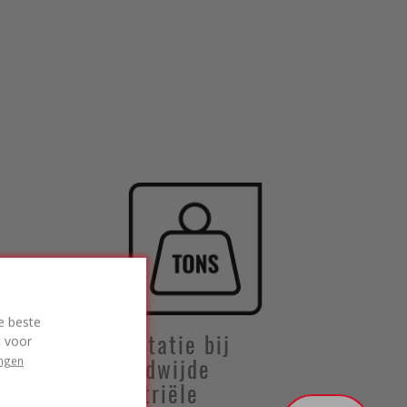
e beste
Acceptatie bij
t voor
ingen
wereldwijde
industriële