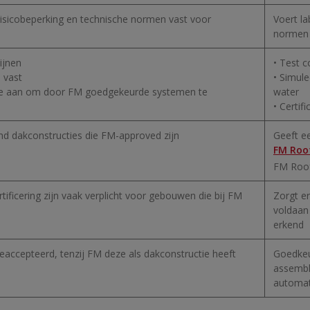
risicobeperking en technische normen vast voor
Voert la
normen 
lijnen
• Test 
n vast
• Simule
rste aan om door FM goedgekeurde systemen te
water
• Certif
end dakconstructies die FM-approved zijn
Geeft e
FM Roo
FM Roof
ificering zijn vaak verplicht voor gebouwen die bij FM
Zorgt e
voldaan
erkend
accepteerd, tenzij FM deze als dakconstructie heeft
Goedkeur
assembl
automat