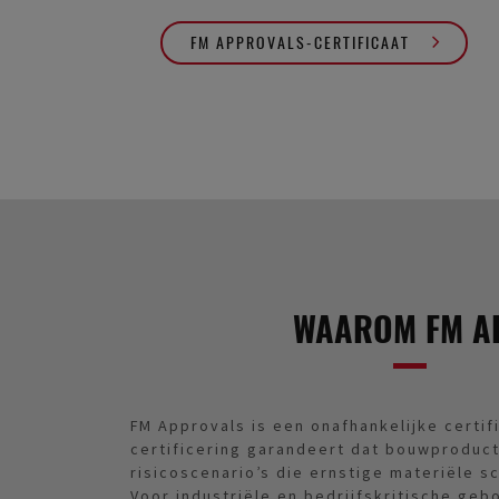
FM APPROVALS-CERTIFICAAT
WAAROM FM AP
FM Approvals is een onafhankelijke certif
certificering garandeert dat bouwproduct
risicoscenario’s die ernstige materiële 
Voor industriële en bedrijfskritische ge