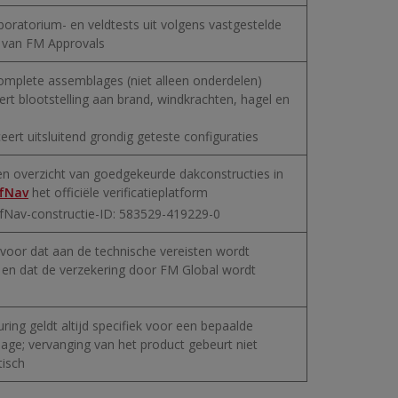
boratorium- en veldtests uit volgens vastgestelde
van FM Approvals
complete assemblages (niet alleen onderdelen)
ert blootstelling aan brand, windkrachten, hagel en
iceert uitsluitend grondig geteste configuraties
en overzicht van goedgekeurde dakconstructies in
fNav
het officiële verificatieplatform
Nav-constructie-ID: 583529-419229-0
rvoor dat aan de technische vereisten wordt
 en dat de verzekering door FM Global wordt
ing geldt altijd specifiek voor een bepaalde
age; vervanging van het product gebeurt niet
isch