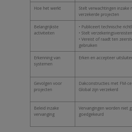
Hoe het werkt
Stelt verwachtingen inzake 
verzekerde projecten
Belangrijkste
• Publiceert technische richt
activiteiten
• Stelt verzekeringsvereiste
• Vereist of raadt ten zee
gebruiken
Erkenning van
Erken en accepteer uitsluit
systemen
Gevolgen voor
Dakconstructies met FM-cert
projecten
Global zijn verzekerd
Beleid inzake
Vervangingen worden niet ge
vervanging
goedgekeurd