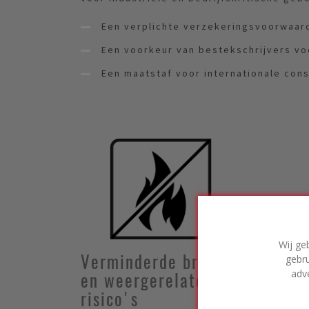
Een verplichte verzekeringsvoorwaar
Een voorkeur van bestekschrijvers vo
Een maatstaf voor internationale cons
Wij ge
Verminderde brand-
Bew
gebru
adv
en weergerelateerde
ond
risico's
oms