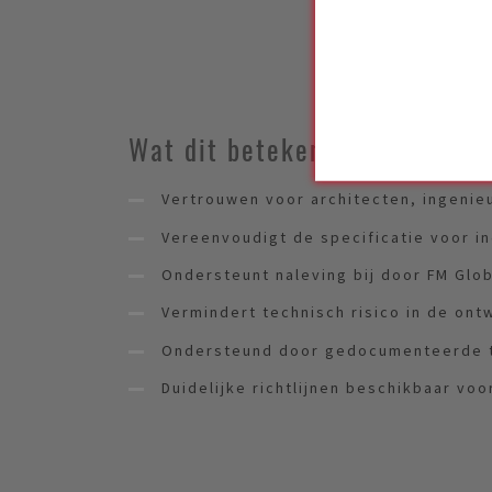
Wat dit betekent voor besteks
Vertrouwen voor architecten, ingenie
Vereenvoudigt de specificatie voor in
Ondersteunt naleving bij door FM Glo
Vermindert technisch risico in de on
Ondersteund door gedocumenteerde t
Duidelijke richtlijnen beschikbaar voor