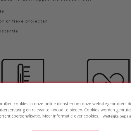
de
or kritieke projecten
istentie
bruiken cookies in onze online diensten om onze websitegebruikers d
ezen prestaties
Vertrouwen voor
ikerservaring en relevante inhoud te bieden. Cookies worden gebruik
ertentiepersonalisatie. Meer informatie over cookies.
Wettelijke bepal
er extreme
verzekeraars,
tandigheden
eigenaren en