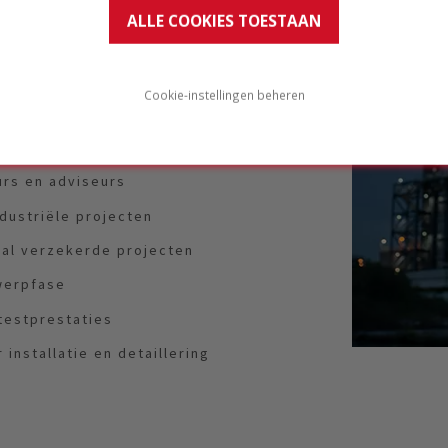
investeerders
ALLE COOKIES TOESTAAN
Cookie-instellingen beheren
chrijvers
urs en adviseurs
dustriële projecten
bal verzekerde projecten
twerpfase
estprestaties
 installatie en detaillering