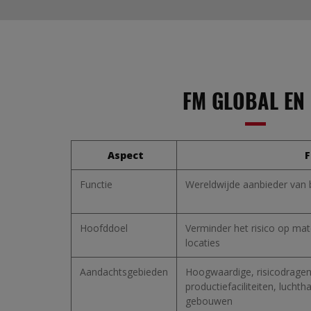
FM GLOBAL EN 
Aspect
F
Functie
Wereldwijde aanbieder van b
Hoofddoel
Verminder het risico op mat
locaties
Aandachtsgebieden
Hoogwaardige, risicodragend
productiefaciliteiten, lucht
gebouwen