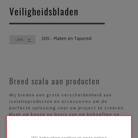
Veiligheidsbladen
SDS - Platen en Tapered
LINK
Breed scala aan producten
Wij bieden een grote verscheidenheid aan
isolatieproducten en accessoires om de
perfecte oplossing voor uw project te creëren.
Maak uw keuze op basis van uw behoeften op
het gebied van thermische prestaties,
druksterkte, bevestigingsmiddelen en meer.
Volg de link om onze producten te ontdekken.
Wij gebruiken cookies in onze online