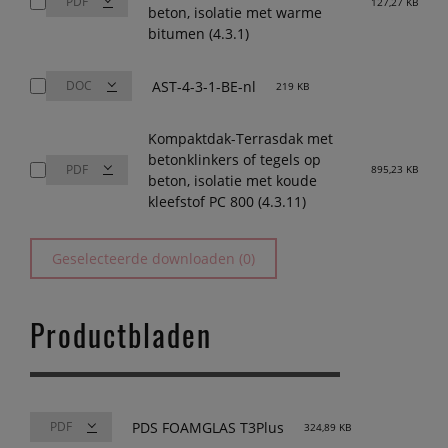
127,27 KB
beton, isolatie met warme
bitumen (4.3.1)
AST-4-3-1-BE-nl
219 KB
Kompaktdak-Terrasdak met
betonklinkers of tegels op
895,23 KB
beton, isolatie met koude
kleefstof PC 800 (4.3.11)
Geselecteerde downloaden (0)
Productbladen
PDS FOAMGLAS T3Plus
324,89 KB