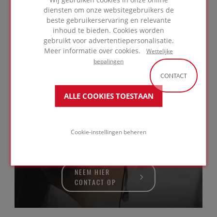
De isolatie wordt met volledige hechting
diensten om onze websitegebruikers de
geïnstalleerd met behulp van warme of koude
beste gebruikerservaring en relevante
lijm.
inhoud te bieden. Cookies worden
gebruikt voor advertentiepersonalisatie.
Meer informatie over cookies.
Wettelijke
GA NAAR PRODUCTEN
bepalingen
CONTACT
ALLE COOKIES TOESTAAN
Deskundig
advies nodig?
Cookie-instellingen beheren
NEEM HIER
CONTACT OP