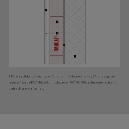
1 Parete solida (calcestruzzo / mattoni), 2 Mano di fondo, 3 Ancoraggio in
resina, 4 lastre FOAMGLAS®, incollate con PC® 56, 5 Rivestimento lastra in
pietra di grande formato