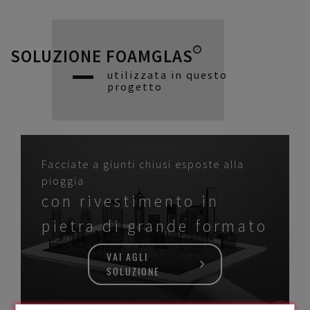
SOLUZIONE FOAMGLAS®
utilizzata in questo
progetto
Facciate a giunti chiusi esposte alla
pioggia
con rivestimento in
pietra di grande formato
VAI AGLI
SOLUZIONE