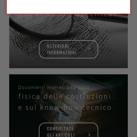
State cercando
una soluzione specifica?
ULTERIORI
INFORMAZIONI
Documenti interessanti sulla
fisica delle costruzioni
e sul know-how tecnico
CONSULTATE
GLI ARTICOLI