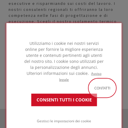
esecutive e risparmiando sui costi del lavoro. I
nostri consulenti regionali ti offriranno la loro
competenza nelle fasi di progettazione e di
esecuzione. Scegli il nostro isolamento termico
e avrai anche la garanzia di un sistema coibente
sicuro e di lunga durata.
Utilizziamo i cookie nei nostri servizi
Grado T4+
online per fornire la migliore esperienza
utente e contenuti pertinenti agli utenti
FOAMGLAS® T4 ha un valore lambda di 0,041
del nostro sito. I cookie sono utilizzati per
W/(m·K) e una resistenza alla compressione di
la personalizzazione degli annunci.
600 kPa. Questo prodotto è adatto per
Ulteriori informazioni sui cookie.
Avviso
l'isolamento di tetti piani accessibili, tetti
legale
inclinati con struttura metallica, finiture in
CONTATTI
lamiera aggraffata e pavimenti.
CONSENTI TUTTI I COOKIE
Gestisci le impostazioni dei cookie