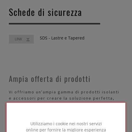
Schede di sicurezza
SDS - Lastre e Tapered
LINK
Ampia offerta di prodotti
Vi offriamo un'ampia gamma di prodotti isolanti
e accessori per creare la soluzione perfetta,
adatta al vostro progetto specifico. A seconda
delle vostre esigenze in termini di resistenza
termica, resistenza alla compressione,
fissaggio ecc., vi proponiamo una vasta gamma
Utilizziamo i cookie nei nostri servizi
di prodotti isolanti e accessori tra cui scegliere.
online per fornire la migliore esperienza