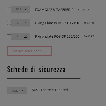
FOAMGLAS® TAPERED F
310.93 KB
Fixing Plate PC® SP 150/150
46.57 KB
Fixing plate PC® SP 200/200
50.03 KB
Scarica selezionati (0)
Schede di sicurezza
SDS - Lastre e Tapered
LINK