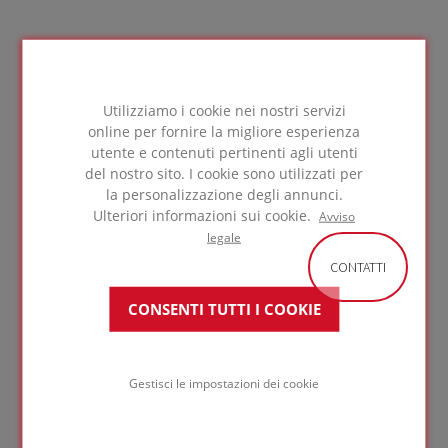
Ampia offerta di prodotti
Utilizziamo i cookie nei nostri servizi
Vi offriamo un'ampia gamma di prodotti isolanti
online per fornire la migliore esperienza
e accessori per creare la soluzione perfetta,
utente e contenuti pertinenti agli utenti
adatta al vostro progetto specifico. A seconda
del nostro sito. I cookie sono utilizzati per
delle vostre esigenze in termini di resistenza
la personalizzazione degli annunci.
termica, resistenza alla compressione,
Ulteriori informazioni sui cookie.
Avviso
fissaggio ecc., vi proponiamo una vasta gamma
legale
di prodotti isolanti e accessori tra cui scegliere.
Consultate le pagine dei nostri prodotti per
CONTATTI
maggiori informazioni.
CONSENTI TUTTI I COOKIE
Gestisci le impostazioni dei cookie
PER SAPERNE DI PIÙ