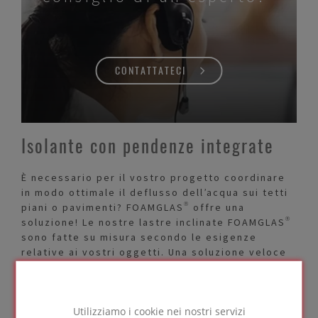
CONTATTATECI
Isolante con pendenze integrate
È necessario per il vostro progetto coordinare
in modo ottimale il deflusso dell’acqua sui tetti
piani o pavimenti? FOAMGLAS® offre una
soluzione! Le nostre lastre inclinate FOAMGLAS®
sono fatte su misura secondo le esigenze
relative ai vostri oggetti. Una soluzione veloce
e sicura che evita la necessità di materiali
supplementari, elimina peso (massetto in
pendenza) e lavori superflui. Creiamo un piano di
Utilizziamo i cookie nei nostri servizi
sistema specifico per l'area del oggetto e per la