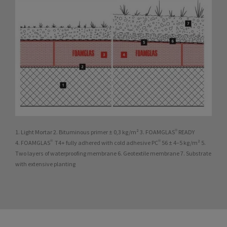
1. Light Mortar 2. Bituminous primer ± 0,3 kg/m² 3. FOAMGLAS® READY
4. FOAMGLAS® T4+ fully adhered with cold adhesive PC® 56 ± 4–5 kg/m² 5.
Two layers of waterproofing membrane 6. Geotextile membrane 7. Substrate
with extensive planting