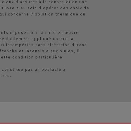
ucieux d'assurer à la construction une
d'Œuvre a eu soin d'opérer des choix de
 qui concerne l'isolation thermique du
tants imposés par la mise en œuvre
 préalablement appliqué contre la
ux intempéries sans altération durant
tanche et insensible aux pluies, il
ette condition particulière.
e constitue pas un obstacle à
rbes.