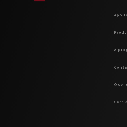
Appli
Produ
À pro
Cont
Owens
Carri