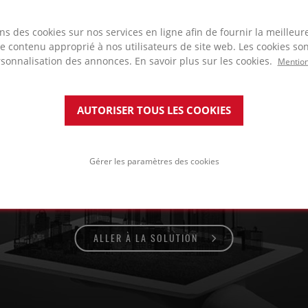
ns des cookies sur nos services en ligne afin de fournir la meilleu
MGLAS®
 le contenu approprié à nos utilisateurs de site web. Les cookies son
sé dans ce projet
rsonnalisation des annonces. En savoir plus sur les cookies.
Mention
AUTORISER TOUS LES COOKIES
çade double mur
Gérer les paramètres des cookies
ALLER À LA SOLUTION