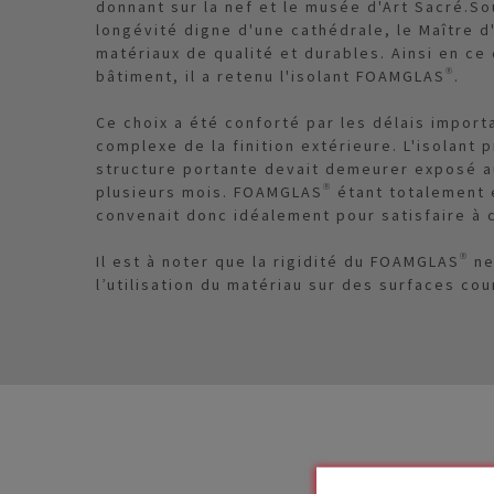
donnant sur la nef et le musée d'Art Sacré.So
longévité digne d'une cathédrale, le Maître 
matériaux de qualité et durables. Ainsi en ce
bâtiment, il a retenu l'isolant FOAMGLAS®.
Ce choix a été conforté par les délais impor
complexe de la finition extérieure. L'isolant
structure portante devait demeurer exposé a
plusieurs mois. FOAMGLAS® étant totalement é
convenait donc idéalement pour satisfaire à c
Il est à noter que la rigidité du FOAMGLAS® n
l’utilisation du matériau sur des surfaces cou