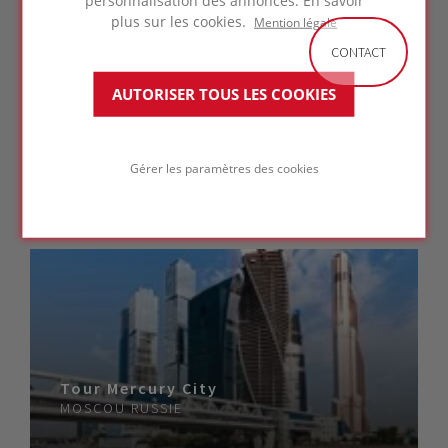
personnalisation des annonces. En savoir
plus sur les cookies.
Mention légale
CONTACT
AUTORISER TOUS LES COOKIES
Musée Pablo Serrano
Gérer les paramètres des cookies
SARAGOSSE
ESPAGNE
Tour Mercury City
MOSCOU
RUSSIE