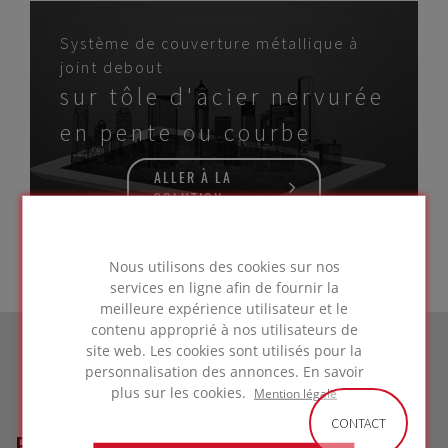
Système de couverture métallique à
joint debout
sur tôle d'acier nervurée
en pente ou courbe
ALLER À LA
SOLUTION
Nous utilisons des cookies sur nos
services en ligne afin de fournir la
meilleure expérience utilisateur et le
contenu approprié à nos utilisateurs de
site web. Les cookies sont utilisés pour la
personnalisation des annonces. En savoir
plus sur les cookies.
Mention légale
CONTACT
RÉFÉRENCES LIÉES