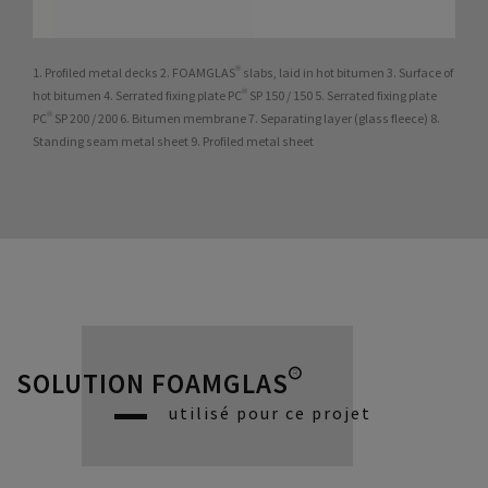
1. Profiled metal decks 2. FOAMGLAS® slabs, laid in hot bitumen 3. Surface of
hot bitumen 4. Serrated fixing plate PC® SP 150 / 150 5. Serrated fixing plate
PC® SP 200 / 200 6. Bitumen membrane 7. Separating layer (glass fleece) 8.
Standing seam metal sheet 9. Profiled metal sheet
SOLUTION FOAMGLAS®
utilisé pour ce projet