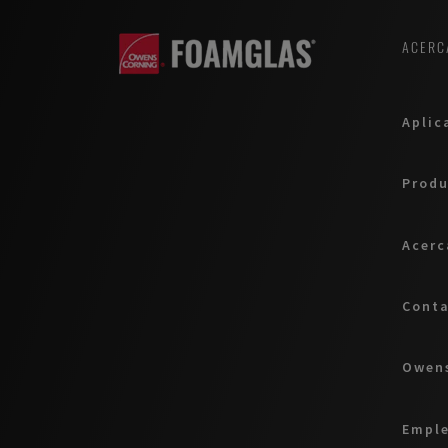
ACERC
Aplic
Produ
Acerc
Cont
Owens
Empl