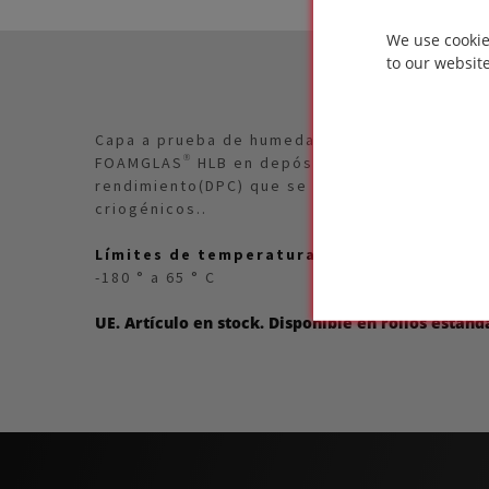
We use cookie
to our websit
Capa a prueba de humedad de alto rendimiento
FOAMGLAS® HLB en depósitos fríos y criogéni
rendimiento(DPC) que se utilizará junto con 
criogénicos..
Límites de temperatura de servicio
-180 ° a 65 ° C
UE. Artículo en stock. Disponible en rollos estánd