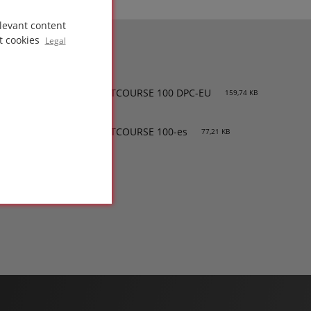
levant content
t cookies
Legal
PDS-PITTCOURSE 100 DPC-EU
159,74 KB
SDS-PITTCOURSE 100-es
77,21 KB