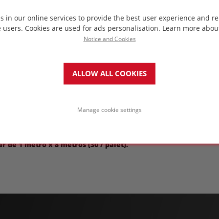
s in our online services to provide the best user experience and re
e users. Cookies are used for ads personalisation.
Learn more abou
Notice and Cookies
(DPC) que se utilizará junto con el aislamiento
cos. Capa a prueba de humedad de alto
ALLOW ALL COOKIES
el aislamiento FOAMGLAS® HLB en depósitos fríos y
Manage cookie settings
ar de 1 metro x 8 metros (30 / palet).