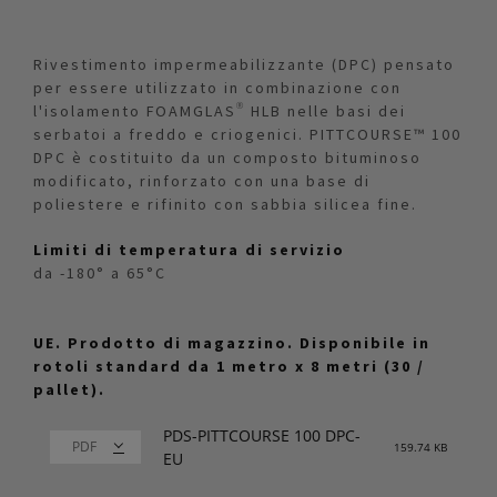
Rivestimento impermeabilizzante (DPC) pensato
per essere utilizzato in combinazione con
l'isolamento FOAMGLAS® HLB nelle basi dei
serbatoi a freddo e criogenici. PITTCOURSE™ 100
DPC è costituito da un composto bituminoso
modificato, rinforzato con una base di
poliestere e rifinito con sabbia silicea fine.
Limiti di temperatura di servizio
da -180° a 65°C
UE. Prodotto di magazzino. Disponibile in
rotoli standard da 1 metro x 8 metri (30 /
pallet).
PDS-PITTCOURSE 100 DPC-
159.74 KB
EU