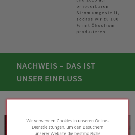
erneuerbaren
Strom umgestellt,
sodass wir zu 100
% mit Ökostrom
produzieren.
NACHWEIS – DAS IST
UNSER EINFLUSS
Wir verwenden Cookies in unseren Online-
Dienstleistungen, um den Besuchern
unserer Website die bestmögliche