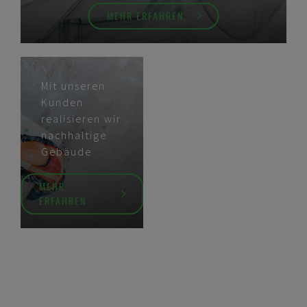
MEHR ERFAHREN
Mit unseren
Kunden
realisieren wir
nachhaltige
Gebäude
MEHR
ERFAHREN
NACHWEIS – DAS IST UNSER