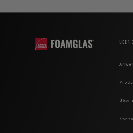
ÜBER 
Anwe
Produ
Über 
Kont