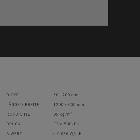
DICKE
50 - 200 mm
LÄNGE X BREITE
1200 x 600 mm
ROHDICHTE
95 kg/m³
DRUCK
CS ≥ 500kPa
Λ-WERT
≤ 0.036 W/mK