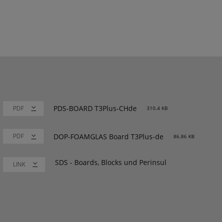
PDS-BOARD T3Plus-CHde
310.4 KB
DOP-FOAMGLAS Board T3Plus-de
86.86 KB
SDS - Boards, Blocks und Perinsul
LINK