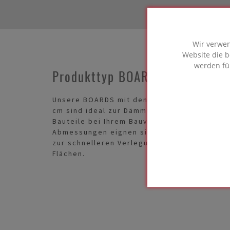
Wir verwen
Website die b
werden fü
Produkttyp BOARDS
Unsere BOARDS mit den Abmessungen 120x
cm sind ideal zur Dämmung spezieller
Bauteile bei Ihrem Bauvorhaben. Dank ihrer
Abmessungen eignen sie sich unter andere
zur schnelleren Verlegung auf größeren
Flächen.