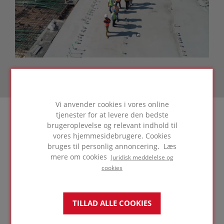
Vi anvender cookies i vores online
tjenester for at levere den bedste
brugeroplevelse og relevant indhold til
vores hjemmesidebrugere. Cookies
Support under
bruges til personlig annoncering. Læs
planlægningsfasen
mere om cookies
Juridisk meddelelse og
cookies
TILLAD ALLE COOKIES
LÆS MERE