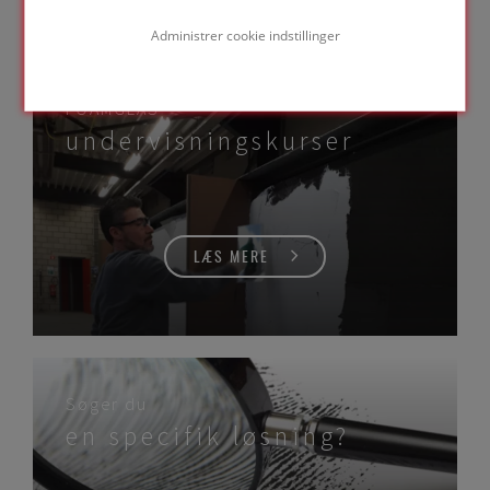
Administrer cookie indstillinger
FOAMGLAS®
undervisningskurser
LÆS MERE
Søger du
en specifik løsning?