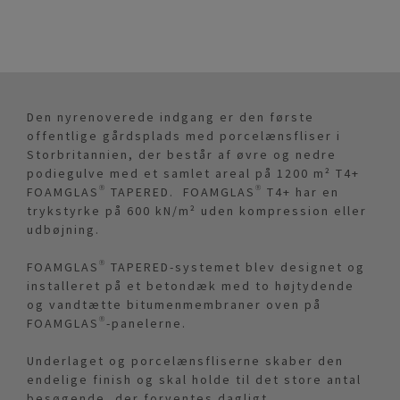
Den nyrenoverede indgang er den første
offentlige gårdsplads med porcelænsfliser i
Storbritannien, der består af øvre og nedre
podiegulve med et samlet areal på 1200 m² T4+
FOAMGLAS® TAPERED. FOAMGLAS® T4+ har en
trykstyrke på 600 kN/m² uden kompression eller
udbøjning.
FOAMGLAS® TAPERED-systemet blev designet og
installeret på et betondæk med to højtydende
og vandtætte bitumenmembraner oven på
FOAMGLAS®-panelerne.
Underlaget og porcelænsfliserne skaber den
endelige finish og skal holde til det store antal
besøgende, der forventes dagligt.