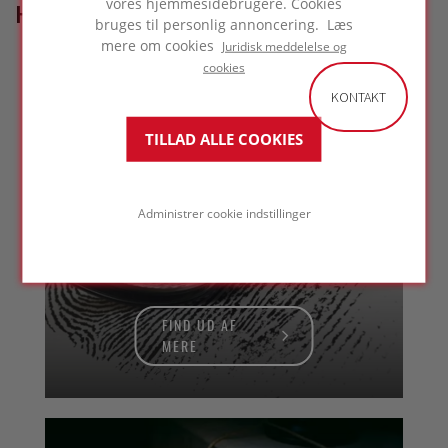
vores hjemmesidebrugere. Cookies
HVORDAN KAN VI HJÆLPE?
bruges til personlig annoncering. Læs
mere om cookies
Juridisk meddelelse og
cookies
KONTAKT
TILLAD ALLE COOKIES
Søger du
Administrer cookie indstillinger
en specifik løsning?
FIND UD AF
MERE