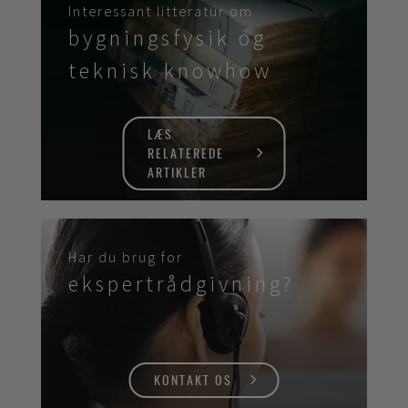
Interessant litteratur om
bygningsfysik og
teknisk knowhow
LÆS
RELATEREDE
ARTIKLER
Har du brug for
ekspertrådgivning?
KONTAKT OS