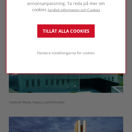
annonsanpassning. Ta reda på mer om
cookies
Juridisk information och Cookies
TILLÅT ALLA COOKIES
Hantera inställningarna för cookies
Centrum Bank, Vaduz, Liechtenstein