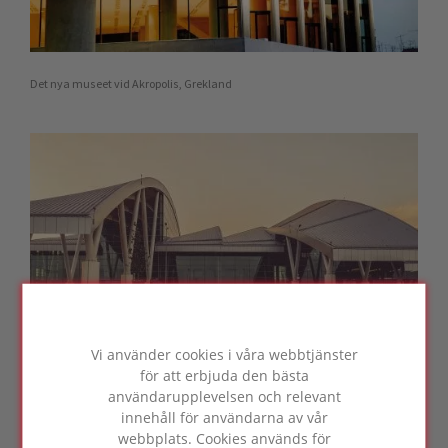
Det nya museet vid Akropolis, Grekland
Vi använder cookies i våra webbtjänster
för att erbjuda den bästa
användarupplevelsen och relevant
Platov International Airport, Ryssland
innehåll för användarna av vår
webbplats. Cookies används för