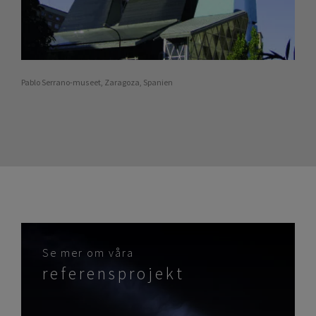
Pablo Serrano-museet, Zaragoza, Spanien
Se mer om våra
referensprojekt