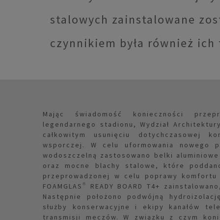
stalowych zainstalowane zo
czynnikiem była również ich 
Mając świadomość konieczności przep
legendarnego stadionu, Wydział Architektury
całkowitym usunięciu dotychczasowej ko
wsporczej. W celu uformowania nowego p
wodoszczelną zastosowano belki aluminiow
oraz mocne blachy stalowe, które poddano
przeprowadzonej w celu poprawy komfortu 
FOAMGLAS® READY BOARD T4+ zainstalowano, 
Następnie położono podwójną hydroizolac
służby konserwacyjne i ekipy kanałów tel
transmisji meczów. W związku z czym koni