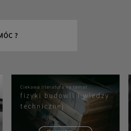
MÓC ?
Ciekawa literatura na temat
fizyki budowli i wiedzy
technicznej