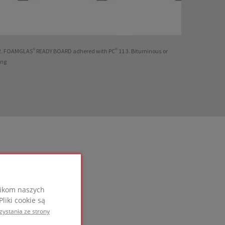
t 2. FOAMGLAS® READY BOARD adhered with PC® 11 3. Bituminous or
ing
nikom naszych
liki cookie są
zystania ze strony