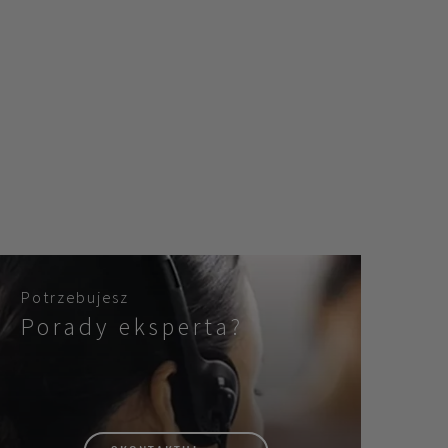
Potrzebujesz
Porady eksperta?