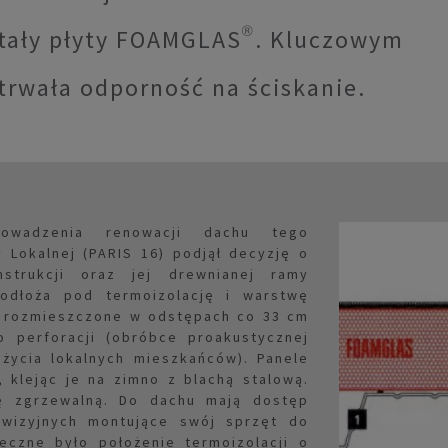
stały płyty FOAMGLAS®. Kluczowym
trwała odporność na ściskanie.
rowadzenia renowacji dachu tego
 Lokalnej (PARIS 16) podjął decyzję o
nstrukcji oraz jej drewnianej ramy
odłoża pod termoizolację i warstwę
e rozmieszczone w odstępach co 33 cm
 perforacji (obróbce proakustycznej
życia lokalnych mieszkańców). Panele
klejąc je na zimno z blachą stalową.
ję zgrzewalną. Do dachu mają dostęp
ewizyjnych montujące swój sprzęt do
eczne było położenie termoizolacji o