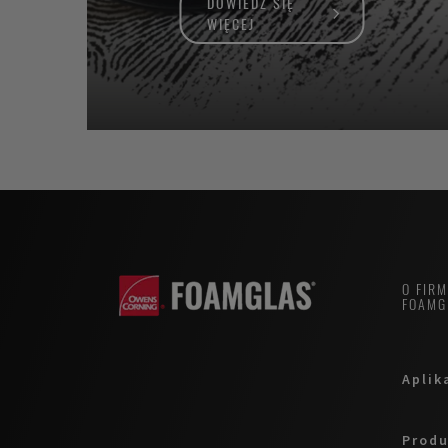
DOWIEDZ SIĘ
WIĘCEJ
O FIR
FOAMG
Aplik
Produ