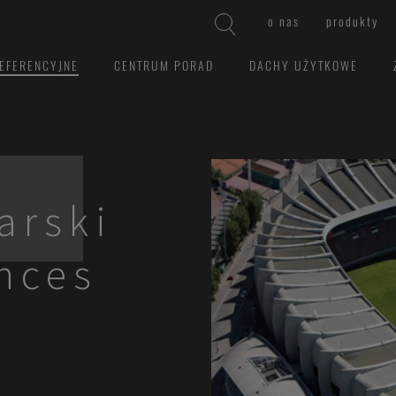
o nas
produkty
EFERENCYJNE
CENTRUM PORAD
DACHY UŻYTKOWE
arski
inces