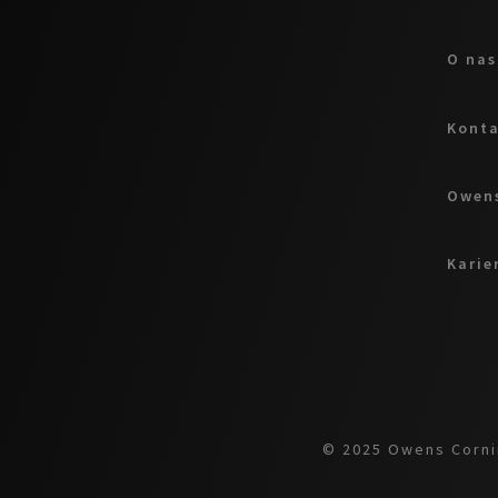
O nas
Kont
Owens
Karie
© 2025 Owens Cornin