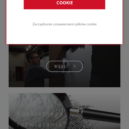
COOKIE
Zarządzanie ustawieniami plików cookie
FOAMGLAS® Szkolenia
WIĘCEJ
Szukasz
konkretnego
rozwiązania?