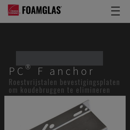
PC® F anchor
Roestvrijstalen bevestigingsplaten
om koudebruggen te elimineren