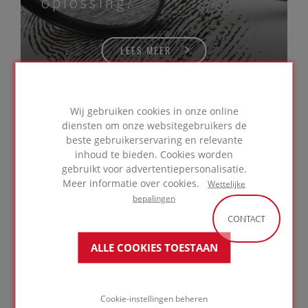
oplossing?
LEES MEER
Wij gebruiken cookies in onze online
diensten om onze websitegebruikers de
beste gebruikerservaring en relevante
Interessante literatuur over
inhoud te bieden. Cookies worden
bouwfysica en
gebruikt voor advertentiepersonalisatie.
Meer informatie over cookies.
technische knowhow
Wettelijke
bepalingen
CONTACT
RAADPLEEG
ALLE COOKIES TOESTAAN
GELINKTE
ARTIKELEN
Cookie-instellingen beheren