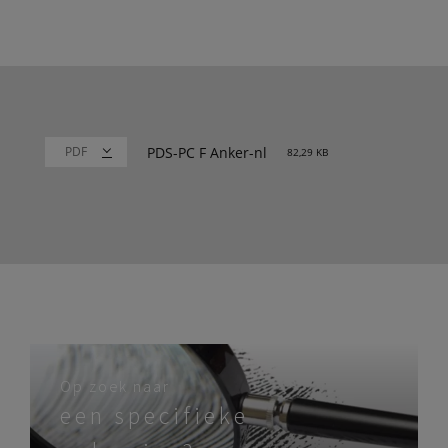
PDS-PC F Anker-nl
82,29 KB
Op zoek naar
een specifieke