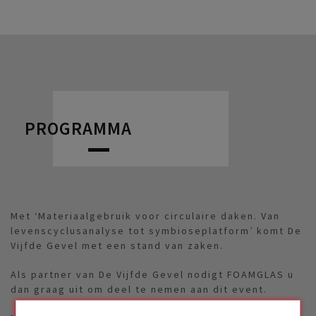
PROGRAMMA
Met ‘Materiaalgebruik voor circulaire daken. Van
levenscyclusanalyse tot symbioseplatform’ komt De
Vijfde Gevel met een stand van zaken.
Als partner van De Vijfde Gevel nodigt FOAMGLAS u
dan graag uit om deel te nemen aan dit event.