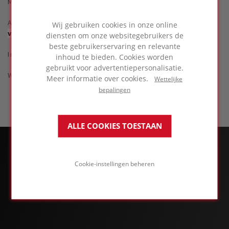
Maandag 28 maart 2022
Avondsessie van
18u30 tem 21u30, deuren open
Wij gebruiken cookies in onze online
vanaf 17u30
diensten om onze websitegebruikers de
beste gebruikerservaring en relevante
Inschrijven kan hieronder.
inhoud te bieden. Cookies worden
gebruikt voor advertentiepersonalisatie.
We kijken alvast uit naar uw deelname !
Meer informatie over cookies.
Wettelijke
bepalingen
ALLE COOKIES TOESTAAN
Cookie-instellingen beheren