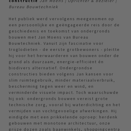
constructie
Jan Moens | Oprichter & bezieler |
Bureau Bouwtechniek
Het publiek werd vervolgens meegenomen op
een persoonlijke en geëngageerde reis door de
geschiedenis en toekomst van ondergronds
bouwen met Jan Moens van Bureau
Bouwtechniek. Vanuit zijn fascinatie voor
troglodieten - de eerste grotbewoners - pleitte
hij voor het herwaarderen van bouwen onder de
grond als duurzaam, energie-efficiënt én
biodivers alternatief. Ondergrondse
constructies bieden volgens Jan kansen voor
slim ruimtegebruik, minder materiaalverbruik,
bescherming tegen weer en wind, en
verminderde visuele impact. Toch waarschuwde
hij ook: ondergronds bouwen vereist grote
technische zorg, vooral bij waterdichting en het
vermijden van vochtgevoelige afwerkingen. Hij
eindigde met een prikkelende oproep: herdenk
gebouwen met monotone architectuur, onze
grijze dozen zoals baanwinkels, shoppingcentra