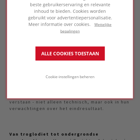
niveaus van waterdichtheid, waarvoor Europese
beste gebruikerservaring en relevante
normering – met vier klassen – een bruikbaar
inhoud te bieden. Cookies worden
kader biedt. Raf belichtte ook de beperkingen
gebruikt voor advertentiepersonalisatie.
van courante bouwoplossingen en pleitte voor
Meer informatie over cookies.
Wettelijke
realistische keuzes in functie van het
bepalingen
eindgebruik en duidelijke communicatie tussen
alle betrokken partners. Bijzondere aandacht
ging naar de kritieke aansluitingen tussen wand
ALLE COOKIES TOESTAAN
en dak, het belang van een correcte dakopbouw
en bescherming tegen lekdetectieproblemen.
Raf maakte een overtuigend pleidooi voor
vroegtijdige en gestructureerde samenwerking
Cookie-instellingen beheren
binnen het bouwteam.
Het allerbelangrijkste is dat alle partners elkaar
verstaan - niet alleen technisch, maar ook in hun
verwachtingen over het eindresultaat.
Van troglodiet tot ondergrondse