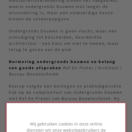
mentaliteitsverandering binnen het vakgebied,
waarin ondergronds bouwen niet langer de
uitzondering is, maar een volwaardige keuze
binnen de ontwerpopgave.
Ondergronds bouwen is geen vlucht, maar een
uitnodiging tot bescheiden, doordachte
architectuur - een kans om niet te nemen, maar
terug te geven aan de plek.
Normering ondergronds bouwen en belang
van goede afspraken
Raf De Preter | Architect |
Bureau Bouwtechniek
Daarop volgde een bevlogen en praktijkgerichte
kijk op de complexiteit van ondergronds bouwen
met Raf De Preter van Bureau Bouwtechniek. Hij
legde uit dat een gebrek aan heldere afspraken
en mismatches in verwachtingen vaak leiden tot
problemen bij ondergrondse constructies. De
variatie in gebruik (van parkeergarages tot
Wij gebruiken cookies in onze online
technische ruimtes) vraagt om verschillende
diensten om onze websitegebruikers de