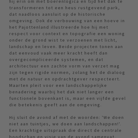
hij erin om met boerenlogica en tijd het dak te
transformeren tot een heus rustgevend park,
dat naadloos aansluit op de historische
omgeving. Ook de verbouwing van een hoeve in
het Pajottenland illustreerde hoe hij met
respect voor context en topografie een woning
onder de grond wist te verzoenen met licht,
landschap en leven. Beide projecten tonen aan
dat eenvoud vaak meer kracht heeft dan
overgecompliceerde systemen, en dat
architectuur een zachte vorm van verzet mag
zijn tegen rigide normen, zolang het de dialoog
met de natuur en opdrachtgever respecteert.
Maarten pleit voor een landschappelijke
benadering waarbij het dak niet langer een
functionele bovenkant is, maar een vijfde gevel
die betekenis geeft aan de omgeving.
Hij sluit de avond af met de woorden: 'We doen
niet aan tuintjes, we doen aan landschappen!'.
Een krachtige uitspraak die direct de centrale
boodschap en visie van de avond samenvat.