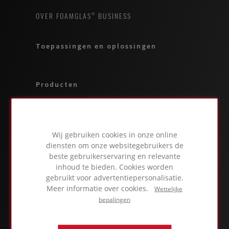
OVER FOAMGLAS® BUSINESS
Toepassingen en oplossingen
Producten
Over ons
Wij gebruiken cookies in onze online
diensten om onze websitegebruikers de
beste gebruikerservaring en relevante
Contact
inhoud te bieden. Cookies worden
gebruikt voor advertentiepersonalisatie.
Meer informatie over cookies.
Wettelijke
bepalingen
Onze verdelers