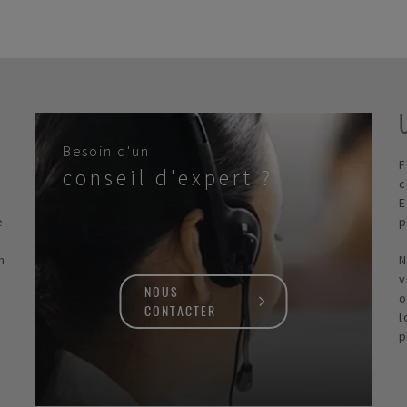
Besoin d'un
F
conseil d'expert ?
c
E
e
p
n
N
v
NOUS
o
CONTACTER
l
p