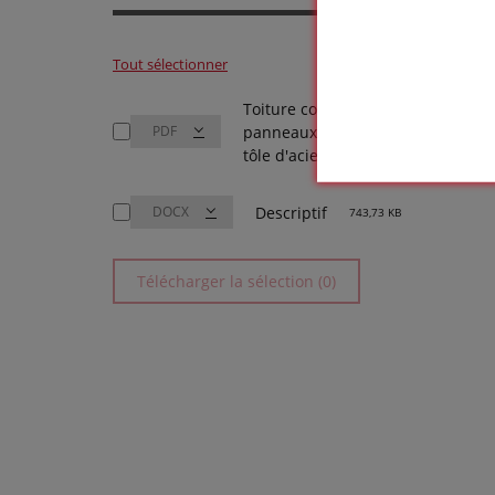
Tout sélectionner
Toiture compacte avec
panneaux solaires sur
235,26
tôle d'acier nervurée
Descriptif
743,73 KB
Télécharger la sélection (0)