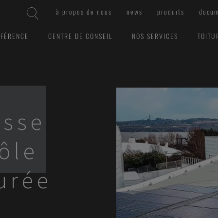
à propos de nous
news
produits
docum
ÉFÉRENCE
CENTRE DE CONSEIL
NOS SERVICES
TOITU
asse
tôle
urée