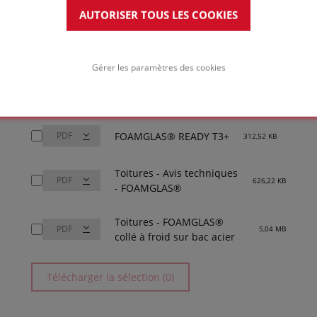
validations
AUTORISER TOUS LES COOKIES
Tout sélectionner
Gérer les paramètres des cookies
 KB
FOAMGLAS® T3+
345,87 KB
FOAMGLAS® READY T3+
312,52 KB
Toitures - Avis techniques
626,22 KB
- FOAMGLAS®
Toitures - FOAMGLAS®
5,04 MB
collé à froid sur bac acier
Télécharger la sélection (0)