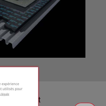
re expérience
t utilisés pour
 légale
Environnement