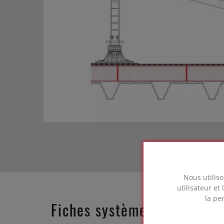
Nous utiliso
utilisateur et
la pe
Fiches systèmes