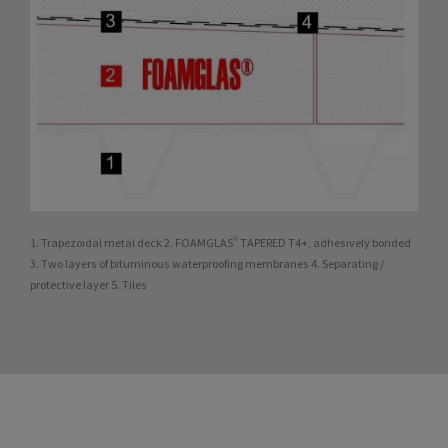
1. Trapezoidal metal deck 2. FOAMGLAS® TAPERED T4+, adhesively bonded
3. Two layers of bituminous waterproofing membranes 4. Separating /
protective layer 5. Tiles