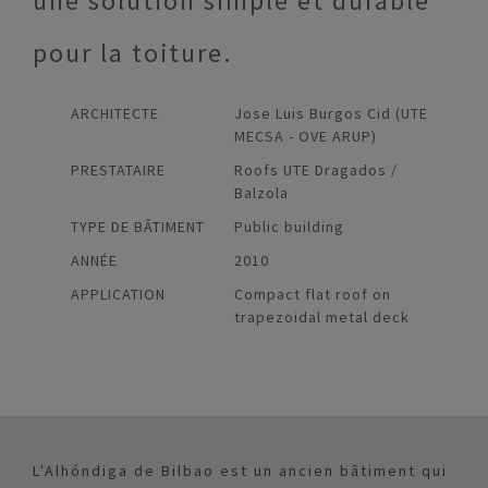
une solution simple et durable
pour la toiture.
ARCHITECTE
Jose Luis Burgos Cid (UTE
MECSA - OVE ARUP)
PRESTATAIRE
Roofs UTE Dragados /
Balzola
TYPE DE BÂTIMENT
Public building
ANNÉE
2010
APPLICATION
Compact flat roof on
trapezoidal metal deck
L'Alhóndiga de Bilbao est un ancien bâtiment qui