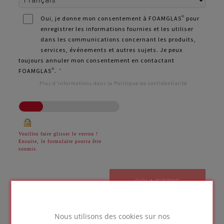
Oui, je donne mon consentement à FOAMGLAS® pour
enregistrer les informations fournies et les utiliser
dans les communications concernant les produits,
services, événements et autres sujets. Je peux
toujours annuler mon consentement en contactant
FOAMGLAS®.
*
Plus d'informations dans la Politique de confidentialité
Veuillez faire glisser le verrou !
Ensuite, le formulaire pourra être
soumis.
Nous utilisons des cookies sur nos