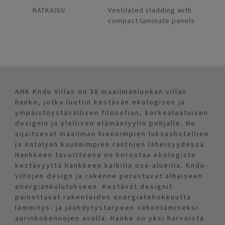
RATKAISU
Ventilated cladding with
compact laminate panels
AHK Kndu Villas on 38 maailmanluokan villan
hanke, jotka luotiin kestävän ekologisen ja
ympäistöystävällisen filosofian, korkealaatuisen
designin ja ylellisen elämäntyylin pohjalle. Ne
sijaitsevat maailman hienoimpien luksushotellien
ja Antalyan kauneimpien rantojen läheisyydessä.
Hankkeen tavoitteena on korostaa ekologista
kestävyyttä hankkeen kaikilla osa-alueilla. Kndu-
villojen design ja rakenne perustuvat alhaiseen
energiankulutukseen. Kestävät designit
painottavat rakenteiden energiatehokkuutta
lämmitys- ja jäähdytystarpeen vähentämiseksi
aurinkokennojen avulla. Hanke on yksi harvoista