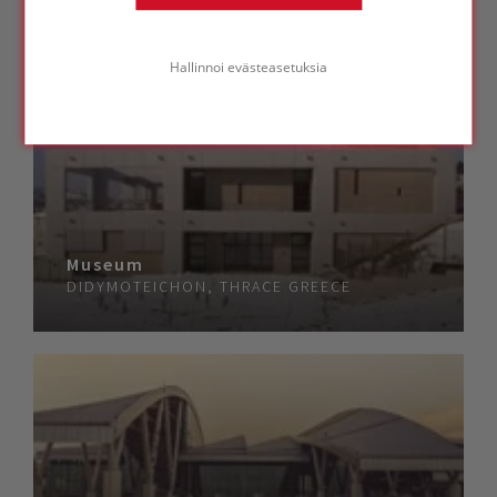
Hallinnoi evästeasetuksia
Museum
DIDYMOTEICHON, THRACE
GREECE