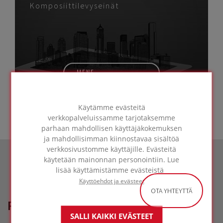
Komposiittilevyseinät
MENE
RATKAISUUN
Käytämme evästeitä
verkkopalveluissamme tarjotaksemme
parhaan mahdollisen käyttäjäkokemuksen
ja mahdollisimman kiinnostavaa sisältöä
verkkosivustomme käyttäjille. Evästeitä
käytetään mainonnan personointiin. Lue
lisää käyttämistämme evästeistä
Käyttöehdot ja evästeet
OTA YHTEYTTÄ
REFERENSSIPROJEKTIT
SALLI KAIKKI EVÄSTEET