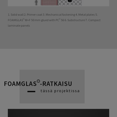
1. Solid wall 2. Primer coat 3. Mechanical fastening 4. Metal plates 5.
FOAMGLAS® W+F 50 mm glued with PC® 56 6. Substructure 7. Compact
laminate panels
FOAMGLAS®-RATKAISU
tässä projektissa