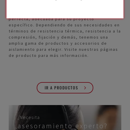
Le ofrecemos una amplia gama de productos y
accesorios de aislamiento para crear la solución
perfecta, adecuada para su proyecto
específico. Dependiendo de sus necesidades en
términos de resistencia térmica, resistencia a la
compresión, fijación y demás, tenemos una
amplia gama de productos y accesorios de
aislamiento para elegir. Visite nuestras páginas
de producto para más información.
IR A PRODUCTOS
¿Necesita
asesoramiento experto?