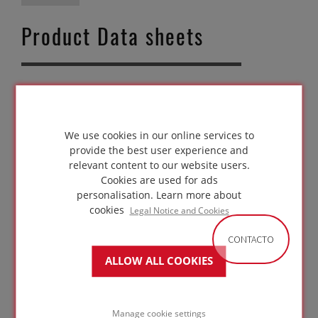
Product Data sheets
PDS-FOAMGLAS T3Plus-INT-en
302,43 KB
Safety Data sheets
We use cookies in our online services to
provide the best user experience and
relevant content to our website users.
Cookies are used for ads
personalisation.
Learn more about
SDS - Slabs and Tapered
LINK
cookies
Legal Notice and Cookies
CONTACTO
ALLOW ALL COOKIES
Amplia gama de productos
Manage cookie settings