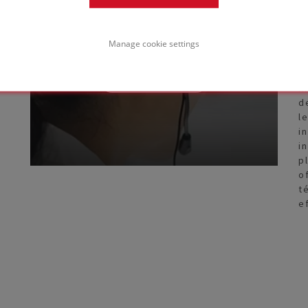
T
experto?
d
b
Manage cookie settings
c
ón
a
e
CONTACTAR
a
i
d
l
i
i
p
o
t
e