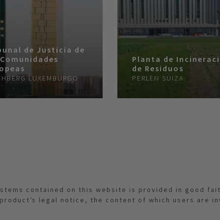
bunal de Justicia de
 Comunidades
Planta de Incinerac
opeas
de Residuos
CHBERG
LUXEMBURGO
PERLEN
SUIZA
ystems contained on this website is provided in good fai
 product’s legal notice, the content of which users are i