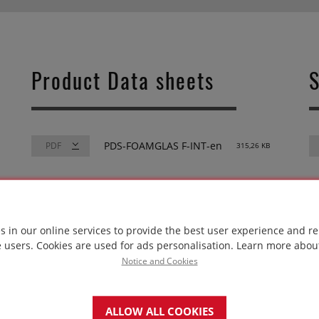
Product Data sheets
S
PDS-FOAMGLAS F-INT-en
315,26 KB
s in our online services to provide the best user experience and re
e users. Cookies are used for ads personalisation.
Learn more abou
Notice and Cookies
A
p
¿Necesita
s
asesoramiento
ALLOW ALL COOKIES