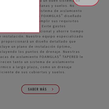
odo el mundo necesita un buen sistema de
renaje en cubiertas planas y suelos. No
usque más: nuestro sistema de aislamiento
on pendiente incluida FOAMGLAS® diseñado
 medida le permite cumplir sus requisitos
specíficos de diseño. Evite gastos
nnecesarios, peso adicional y ahorre tiempo
e instalación. Nuestro equipo especializado
e proporcionará un diseño detallado que
ncluye un plano de instalación óptimo,
ncluyendo los puntos de drenaje. Nuestras
lacas de aislamiento FOAMGLAS® TAPERED le
frecen tanto un sistema de aislamiento
érmico a largo plazo, como un drenaje
ficiente de sus cubiertas y suelos.
SABER MÁS