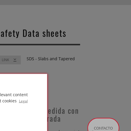
afety Data sheets
SDS - Slabs and Tapered
LINK
levant content
t cookies
Legal
islamiento a medida con
endiente integrada
CONTACTO