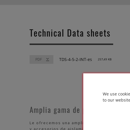
Technical Data sheets
TDS-4-5-2-INT-es
257,49 KB
We use cookie
to our websit
Amplia gama de productos
Le ofrecemos una amplia gama de producto
y accesorios de aislamiento para crear la