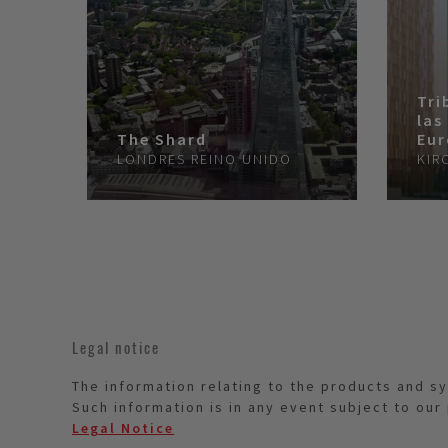
Tri
las
The Shard
Eur
LONDRES
REINO UNIDO
KIR
Legal notice
The information relating to the products and s
Such information is in any event subject to our
Legal Notice